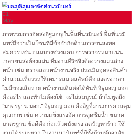
01
May
ภาพรวมการจัดส่งอิฐมอญในพื้นที่นวมินทร์ พื้นที่นวมิ
นทร์ถือว่าเป็นโซนที่มีข้อจำกัดด้านการขนส่งพอ
สมควร เช่น ถนนบางช่วงแคบ การจราจรหนาแน่น
เวลาขนส่งต้องแม่น ทีมงานทีริชจึงต้องวางแผนล่วง
หน้า เช่น ตรวจสอบหน้างานจริง ประเมินจุดลงสินค้า
คำนวณเที่ยวรถให้เหมาะสม ผลลัพธ์คือ ส่งตรงเวลา
ไม่มีของเสียหาย หน้างานเดินต่อได้ทันที อิฐมอญ มอก
คืออะไร และทำไมต้องใช้ จะไม่สมบูรณ์ ถ้าไม่พูดถึง
“มาตรฐาน มอก.” อิฐมอญ มอก คืออิฐที่ผ่านการควบคุม
คุณภาพ เช่น ความแข็งแรงอัด การดูดซึมน้ำ ขนาด
มาตรฐาน ข้อดีคือ ก่อแล้วผนังตรง ลดปัญหาร้าว ใช้
งานได้ระยะยาว ในงานนวมินทร์ที่มีทั้งบ้านพักอาศัย