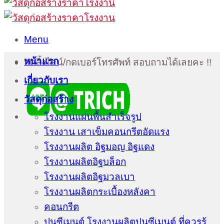
Menu
หน้าแรก
กดลิ้งไลน์/กดเบอร์โทรศัพท์ สอบถามได้เลยคะ !!
เกี่ยวกับเรา
วัสดุก่อสร้าง
โรงงานแผ่นพื้นสำเร็จรูป
โรงงาน เสาเข็มคอนกรีตอัดแรง
โรงงานผลิต อิฐมอญ อิฐแดง
โรงงานผลิตอิฐบล็อก
โรงงานผลิตอิฐมวลเบา
โรงงานผลิตกระเบื้องหลังคา
คอนกรีต
ปูนซีเมนต์ โรงงานผลิตปูนซีเมนต์ ที่ควรรู้