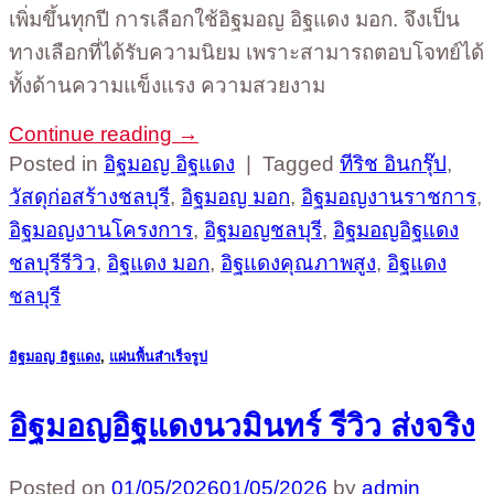
เพิ่มขึ้นทุกปี การเลือกใช้อิฐมอญ อิฐแดง มอก. จึงเป็น
ทางเลือกที่ได้รับความนิยม เพราะสามารถตอบโจทย์ได้
ทั้งด้านความแข็งแรง ความสวยงาม
Continue reading
→
Posted in
อิฐมอญ อิฐแดง
|
Tagged
ทีริช อินกรุ๊ป
,
วัสดุก่อสร้างชลบุรี
,
อิฐมอญ มอก
,
อิฐมอญงานราชการ
,
อิฐมอญงานโครงการ
,
อิฐมอญชลบุรี
,
อิฐมอญอิฐแดง
ชลบุรีรีวิว
,
อิฐแดง มอก
,
อิฐแดงคุณภาพสูง
,
อิฐแดง
ชลบุรี
อิฐมอญ อิฐแดง
,
แผ่นพื้นสำเร็จรูป
อิฐมอญอิฐแดงนวมินทร์ รีวิว ส่งจริง
Posted on
01/05/2026
01/05/2026
by
admin