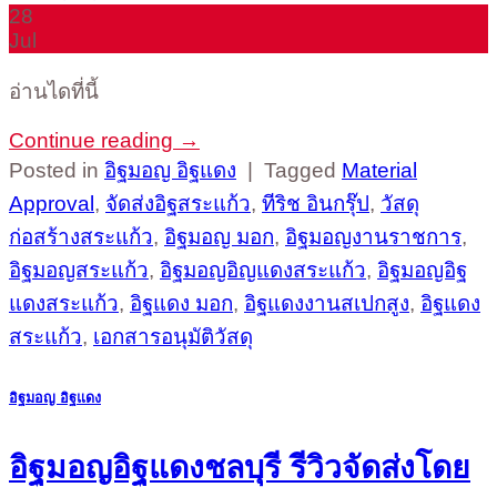
28
Jul
อ่านไดที่นี้
Continue reading
→
Posted in
อิฐมอญ อิฐแดง
|
Tagged
Material
Approval
,
จัดส่งอิฐสระแก้ว
,
ทีริช อินกรุ๊ป
,
วัสดุ
ก่อสร้างสระแก้ว
,
อิฐมอญ มอก
,
อิฐมอญงานราชการ
,
อิฐมอญสระแก้ว
,
อิฐมอญอิญแดงสระแก้ว
,
อิฐมอญอิฐ
แดงสระแก้ว
,
อิฐแดง มอก
,
อิฐแดงงานสเปกสูง
,
อิฐแดง
สระแก้ว
,
เอกสารอนุมัติวัสดุ
อิฐมอญ อิฐแดง
อิฐมอญอิฐแดงชลบุรี รีวิวจัดส่งโดย