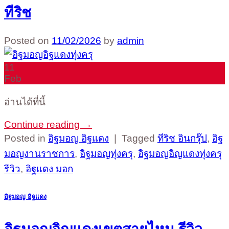
ทีริช
Posted on
11/02/2026
by
admin
11
Feb
อ่านได้ที่นี้
Continue reading
→
Posted in
อิฐมอญ อิฐแดง
|
Tagged
ทีริช อินกรุ๊ป
,
อิฐ
มอญงานราชการ
,
อิฐมอญทุ่งครุ
,
อิฐมอญอิญแดงทุ่งครุ
รีวิว
,
อิฐแดง มอก
อิฐมอญ อิฐแดง
อิฐมอญอิญแดงเขตสายไหม รีวิว