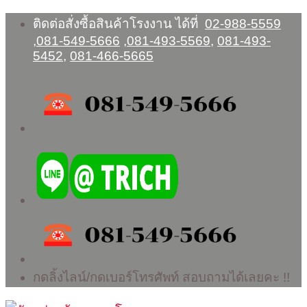
Skip
ติดต่อสั่งซื้อสินค้าโรงงาน ได้ที่
02-988-5559
to
,
081-549-5666
,
081-493-5569
,
081-493-
content
5452
,
081-466-5665
กดลิ้งไลน์/กดเบอร์โทรศัพท์ สอบถามได้เลยคะ !!