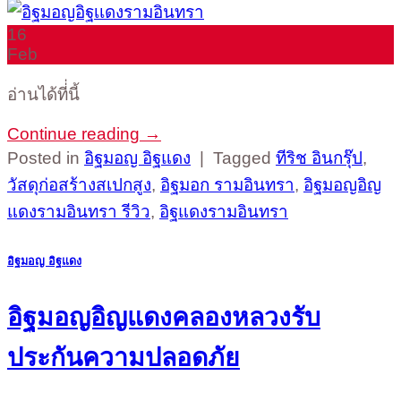
16
Feb
อ่านได้ที่่นี้
Continue reading
→
Posted in
อิฐมอญ อิฐแดง
|
Tagged
ทีริช อินกรุ๊ป
,
วัสดุก่อสร้างสเปกสูง
,
อิฐมอก รามอินทรา
,
อิฐมอญอิญ
แดงรามอินทรา รีวิว
,
อิฐแดงรามอินทรา
อิฐมอญ อิฐแดง
อิฐมอญอิญแดงคลองหลวงรับ
ประกันความปลอดภัย