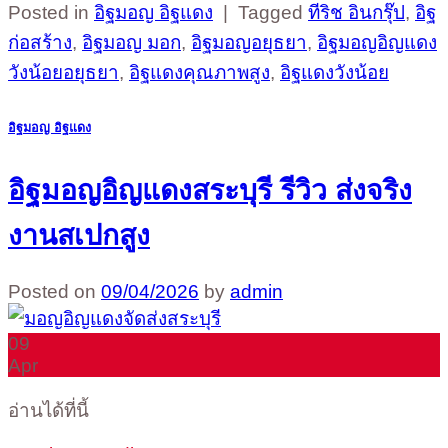
Posted in
อิฐมอญ อิฐแดง
|
Tagged
ทีริช อินกรุ๊ป
,
อิฐ
ก่อสร้าง
,
อิฐมอญ มอก
,
อิฐมอญอยุธยา
,
อิฐมอญอิญแดง
วังน้อยอยุธยา
,
อิฐแดงคุณภาพสูง
,
อิฐแดงวังน้อย
อิฐมอญ อิฐแดง
อิฐมอญอิญแดงสระบุรี รีวิว ส่งจริง
งานสเปกสูง
Posted on
09/04/2026
by
admin
09
Apr
อ่านได้ที่นี้