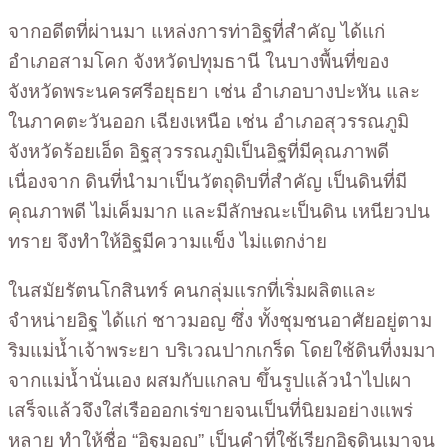
จากอดีตที่ผ่านมา แหล่งการท่าอิฐที่สำคัญ ได้แก่
อำเภอสามโคก จังหวัดปทุมธานี ในบางพื้นที่ของ
จังหวัดพระนครศรีอยุธยา เช่น อำเภอบางปะหัน และ
ในภาคตะวันออก เฉียงเหนือ เช่น อำเภอสุวรรณภูมิ
จังหวัดร้อยเอ็ด อิฐสุวรรณภูมิเป็นอิฐที่มีคุณภาพดี
เนื่องจาก ดินที่นำมาเป็นวัตถุดิบที่สำคัญ เป็นดินที่มี
คุณภาพดี ไม่เค็มมาก และมีลักษณะเป็นดิน เหนียวปน
ทราย จึงทำให้อิฐมีความแข็ง ไม่แตกง่าย
ในสมัยรัตนโกสินทร์ คนกลุ่มแรกที่เริ่มผลิตและ
จำหน่ายอิฐ ได้แก่ ชาวมอญ ซึ่ง ทั้งชุมชนอาศัยอยู่ตาม
ริมแม่น้ำเจ้าพระยา บริเวณปากเกร็ด โดยใช้ดินที่งมมา
จากแม่น้ำนั่นเอง ผสมกับแกลบ ขึ้นรูปแล้วนำไปเผา
เสร็จแล้วจึงใส่เรือออกเร่ขายจนเป็นที่นิยมอย่างแพร่
หลาย ทำให้ชื่อ “อิฐมอญ” เป็นคำที่ใช้เรียกอิฐดินเมาจน