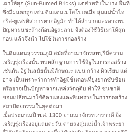
เผาให้สุก (Sun-Bumed Bricks) แต่สำหรับในบาง พื้นที่
ซึ่งมีฝนตกถูก เช่น ดินแดนเมโสโปเตเมีย ลุ่มแม่น้ำไท
กริส-ยูเฟรติส การตากอิฐมัก ทำได้ลำบากและอาจพบ
ปัญหาฝนชะล้างก้อนอิฐละลาย จึงต้องใช้วิธีเผาให้สุก
ก่อน แล้วจึงนำ ไปใช้ในการก่อสร้าง
ในดินแดนสุวรรณภูมิ สมัยที่อาณาจักรลพบุรีมีความ
เจริญรุ่งเรืองนั้น พบหลัก ฐานการใช้อิฐในการก่อสร้าง
เช่นกัน อิฐในสมัยนั้นมีลักษณะ แบน กว้าง ผิวเรียบ แต่
อาจ เป็นเพราะว่าการทำอิฐมีขั้นตอนที่ยุ่งยากซับซ้อน
หรืออาจเป็นปัญหาจากแหล่งวัตถุดิบ ทำให้ ชนชาติ
ขอมเปลี่ยนมาใช้ศิลาแลงและหินทรายในการก่อสร้าง
สถาปัตยกรรมในยุคต่อมา
เมื่อประมาณปี พ.ศ. 1300 ยาถณาจักรทวาราวดี ยิ่ง
เจริญรุ่งเรืองอยู่แถบตะวัน ตายลงลุ่มแม่น้ำเจ้าพระยา