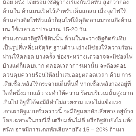
น้อย ผนัง โดยรอบใช้อิฐวางเรียงกันปิดทึบ สูงกว่ากอง
ด้านใน ด้านบนเปิดไว้สำหรับเค็มแกลบ เมื่อจุดไฟให้
ด้านล่างติดไฟทั่วแล้วก็สุมไฟให้คุติดลามมาจนถึงด้าน
บน ใช้เวลาเผาประมาณ 15-20 วัน
ส่วนเตาเผาอิฐที่ใช้หินนั้น ด้านในจะวางอิฐติดกันทึบ
เป็นรูปสี่เหลี่ยมจัตุรัส ฐานด้าน เย่างมีช่องให้ความร้อน
ผ่านให้คลอด บางครั้ง ช่องระหว่างแถวอาจจะมีช่องไฟ
บ้างแต่ก็แคบมาก ตลอดเวลาการเผานั้น จะต้องคอย
ควบคุมความร้อนให้สม่ำเสมออยู่ตลอดเวลา ด้วย การ
เสียเชื้อเพลิงให้กระจายเต็มพื้นที่ หากเชื้อเพลิงกองอยู่ที่
ใดที่หนึ่งมากแล้ว จะทำให้ความ ร้อนบริเวณนั้นสูงมาก
เกินไป อิฐที่ได้จะมีสีดำไม่สวยงาม และไม่แข็งแรง
เตาเผาอิฐแบบชั่วคราวนี้ จะมีอิฐแตกหักเสียหายอยู่บ้าง
โดยเฉพาะในกรณีที่ เตรียมต้นไม่ดี หรืออิฐลับยังไม่แห้ง
สนิท อาจมีการแตกหักเสียหายถึง 15 – 20% ถ้าเผา