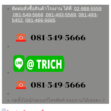
Skip
ติดต่อสั่งซื้อสินค้าโรงงาน ได้ที่
02-988-5559
to
,
081-549-5666
,
081-493-5569
,
081-493-
content
5452
,
081-466-5665
กดลิ้งไลน์/กดเบอร์โทรศัพท์ สอบถามได้เลยคะ !!