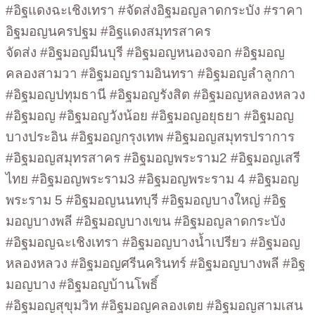
#อิฐแดงฉะเชิงเทรา #จัดส่งอิฐมอญลาดกระบัง #ราคา
อิฐมอญนครปฐม #อิฐแดงสมุทรสาคร
จัดส่ง #อิฐมอญมีนบุรี #อิฐมอญหนองจอก #อิฐมอญ
คลองสามวา #อิฐมอญรามอินทรา #อิฐมอญลำลูกกา
#อิฐมอญปทุมธานี #อิฐมอญรังสิต #อิฐมอญหลองหลวง
#อิฐมอญ #อิฐมอญวังน้อย #อิฐมอญอยุธยา #อิฐมอญ
บางประอิน #อิฐมอญกรุงเทพ #อิฐมอญสมุทรปราการ
#อิฐมอญสมุทรสาคร #อิฐมอญพระราม2 #อิฐมอญเสรี
ไทย #อิฐมอญพระราม3 #อิฐมอญพระราม 4 #อิฐมอญ
พระราม 5 #อิฐมอญนนทบุรี #อิฐมอญบางใหญ่ #อิฐ
มอญบางพลี #อิฐมอญบางเขน #อิฐมอญลาดกระบัง
#อิฐมอญฉะเชิงเทรา #อิฐมอญบางน้ำเปรียว #อิฐมอญ
หลองหลวง #อิฐมอญศรีนครินทร์ #อิฐมอญบางพลี #อิฐ
มอญบาง #อิฐมอญบ้านโพธิ์
#อิฐมอญสุขุมวิท #อิฐมอญคลองเตย #อิฐมอญสามเสน