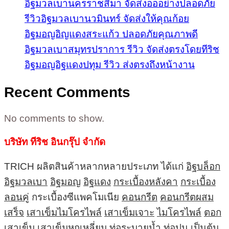
อิฐมวลเบานครราชสีมา จัดส่งอออย่างปลอดภัย
รีวิวอิฐมวลเบานวมินทร์ จัดส่งให้คุณก้อย
อิฐมอญอิญแดงสระแก้ว ปลอดภัยคุณภาพดี
อิฐมวลเบาสมุทรปราการ รีวิว จัดส่งตรงโดยทีริช
อิฐมอญอิฐแดงปทุม รีวิว ส่งตรงถึงหน้างาน
Recent Comments
No comments to show.
บริษัท ทีริช อินกรุ๊ป จำกัด
TRICH ผลิตสินค้าหลากหลายประเภท ได้แก่
อิฐบล็อก
อิฐมวลเบา
อิฐมอญ
อิฐแดง
กระเบื้องหลังคา
กระเบื้อง
ลอนคู่
กระเบื้องซีแพคโมเนีย
คอนกรีต
คอนกรีตผสม
เสร็จ
เสาเข็มไมโครไพล์
เสาเข็มเจาะ
ไมโครไพล์
ตอก
เสาเข็ม
เสาเข็มหกเหลี่ยม
ท่อระบายน้ำ
ท่อปูน
เป็นต้น