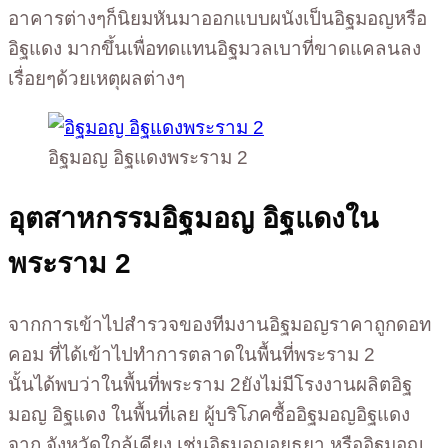
อาคารต่างๆก็นิยมหันมาออกแบบผนังเป็นอิฐมอญหรือ
อิฐแดง มากขึ้นเพื่อทดแทนอิฐมวลเบาที่ขาดแคลนลง
เรื่อยๆด้วยเหตุผลต่างๆ
อิฐมอญ อิฐแดงพระราม 2
อุตสาหกรรมอิฐมอญ อิฐแดงใน
พระราม 2
จากการเข้าไปสำรวจของทีมงานอิฐมอญราคาถูกดอท
คอม ที่ได้เข้าไปทำการตลาดในพื้นที่พระราม 2
นั้นได้พบว่าในพื้นที่พระราม 2ยังไม่มีโรงงานผลิตอิฐ
มอญ อิฐแดง ในพื้นที่เลย ผู้บริโภคซื้ออิฐมอญอิฐแดง
จาก จังหวัดใกล้เคียง เช่นอิฐมอญอยุธยา หรืออิฐมอญ