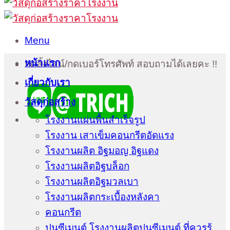
Menu
หน้าแรก
กดลิ้งไลน์/กดเบอร์โทรศัพท์ สอบถามได้เลยคะ !!
เกี่ยวกับเรา
วัสดุก่อสร้าง
โรงงานแผ่นพื้นสำเร็จรูป
โรงงาน เสาเข็มคอนกรีตอัดแรง
โรงงานผลิต อิฐมอญ อิฐแดง
โรงงานผลิตอิฐบล็อก
โรงงานผลิตอิฐมวลเบา
โรงงานผลิตกระเบื้องหลังคา
คอนกรีต
ปูนซีเมนต์ โรงงานผลิตปูนซีเมนต์ ที่ควรรู้