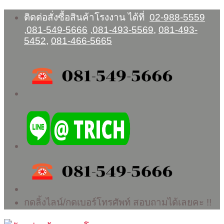
Skip
ติดต่อสั่งซื้อสินค้าโรงงาน ได้ที่
02-988-5559
to
,
081-549-5666
,
081-493-5569
,
081-493-
content
5452
,
081-466-5665
กดลิ้งไลน์/กดเบอร์โทรศัพท์ สอบถามได้เลยคะ !!