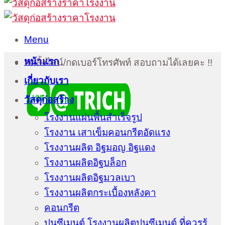
Menu
หน้าแรก
กดลิ้งไลน์/กดเบอร์โทรศัพท์ สอบถามได้เลยคะ !!
เกี่ยวกับเรา
วัสดุก่อสร้าง
โรงงานแผ่นพื้นสำเร็จรูป
โรงงาน เสาเข็มคอนกรีตอัดแรง
โรงงานผลิต อิฐมอญ อิฐแดง
โรงงานผลิตอิฐบล็อก
โรงงานผลิตอิฐมวลเบา
โรงงานผลิตกระเบื้องหลังคา
คอนกรีต
ปูนซีเมนต์ โรงงานผลิตปูนซีเมนต์ ที่ควรรู้