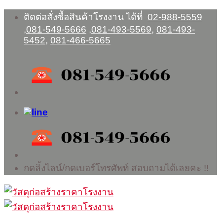
Skip
ติดต่อสั่งซื้อสินค้าโรงงาน ได้ที่
02-988-5559
to
,
081-549-5666
,
081-493-5569
,
081-493-
content
5452
,
081-466-5665
กดลิ้งไลน์/กดเบอร์โทรศัพท์ สอบถามได้เลยคะ !!