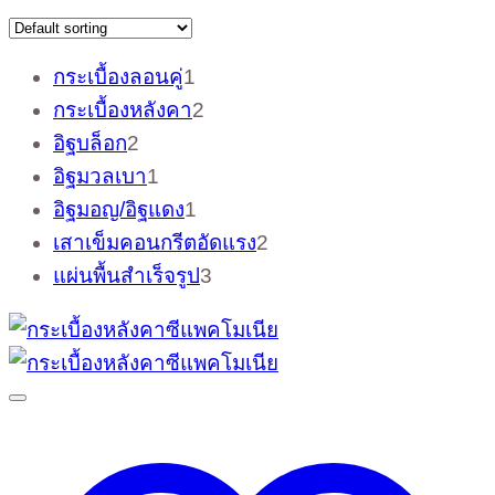
1
กระเบื้องลอนคู่
1
product
2
กระเบื้องหลังคา
2
products
2
อิฐบล็อก
2
products
1
อิฐมวลเบา
1
product
1
อิฐมอญ/อิฐแดง
1
product
2
เสาเข็มคอนกรีตอัดแรง
2
products
3
แผ่นพื้นสำเร็จรูป
3
products