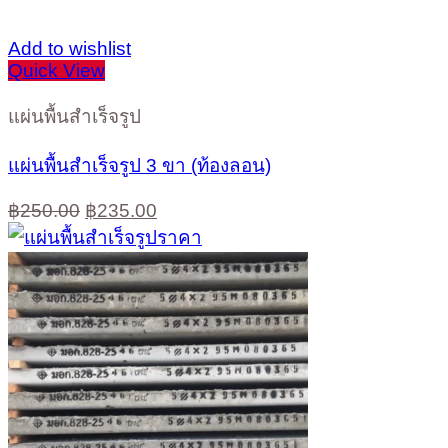
Add to wishlist
Quick View
แผ่นพื้นสำเร็จรูป
แผ่นพื้นสำเร็จรูป 3 ขา (ท้องลอน)
Original
Current
฿
250.00
฿
235.00
price
price
was:
is:
฿250.00.
฿235.00.