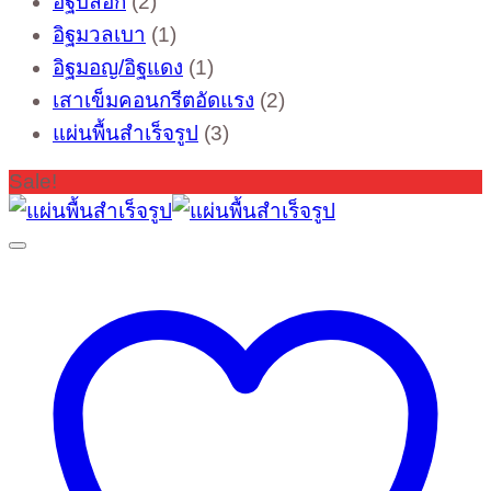
อิฐบล็อก
2
products
1
อิฐมวลเบา
1
product
1
อิฐมอญ/อิฐแดง
1
product
2
เสาเข็มคอนกรีตอัดแรง
2
products
3
แผ่นพื้นสำเร็จรูป
3
products
Sale!