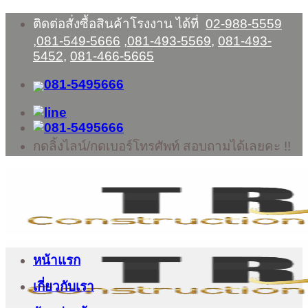
Skip
ติดต่อสั่งซื้อสินค้าโรงงาน ได้ที่
02-988-5559
to
,
081-549-5666
,
081-493-5569
,
081-493-
content
5452
,
081-466-5665
กดลิ้งไลน์/กดเบอร์โทรศัพท์ สอบถามได้เลยคะ !!
หน้าแรก
เกี่ยวกับเรา