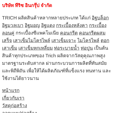
บริษัท ทีริช อินกรุ๊ป จำกัด
TRICH ผลิตสินค้าหลากหลายประเภท ได้แก่
อิฐบล็อก
อิฐมวลเบา
อิฐมอญ
อิฐแดง
กระเบื้องหลังคา
กระเบื้อง
ลอนคู่
กระเบื้องซีแพคโมเนีย
คอนกรีต
คอนกรีตผสม
เสร็จ
เสาเข็มไมโครไพล์
เสาเข็มเจาะ
ไมโครไพล์
ตอก
เสาเข็ม
เสาเข็มหกเหลี่ยม
ท่อระบายน้ำ
ท่อปูน
เป็นต้น
สินค้าทุกประเภทของ Trich ผลิตจากวัสดุคุณภาพสูง
มาตรฐานระดับสากล ผ่านกระบวนการผลิตที่ทันสมัย
และพิถีพิถัน เพื่อให้ได้ผลิตภัณฑ์ที่แข็งแรง ทนทาน และ
ใช้งานได้ยาวนาน
หน้าแรก
เกี่ยวกับเรา
วัสดุก่อสร้าง