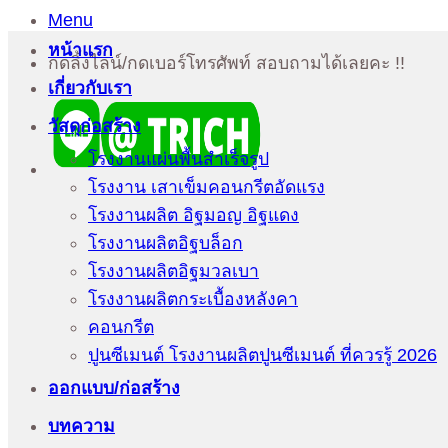
Menu
หน้าแรก
กดลิ้งไลน์/กดเบอร์โทรศัพท์ สอบถามได้เลยคะ !!
เกี่ยวกับเรา
วัสดุก่อสร้าง
โรงงานแผ่นพื้นสำเร็จรูป
โรงงาน เสาเข็มคอนกรีตอัดแรง
โรงงานผลิต อิฐมอญ อิฐแดง
โรงงานผลิตอิฐบล็อก
โรงงานผลิตอิฐมวลเบา
โรงงานผลิตกระเบื้องหลังคา
คอนกรีต
ปูนซีเมนต์ โรงงานผลิตปูนซีเมนต์ ที่ควรรู้ 2026
ออกแบบ/ก่อสร้าง
บทความ