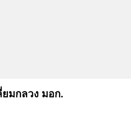
ี่ยมกลวง มอก.