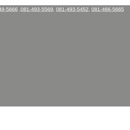
49-5666
,
081-493-5569
,
081-493-5452
,
081-466-5665