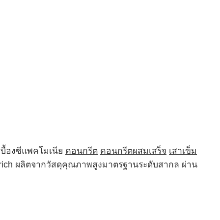
บื้องซีแพคโมเนีย
คอนกรีต
คอนกรีตผสมเสร็จ
เสาเข็ม
Trich ผลิตจากวัสดุคุณภาพสูงมาตรฐานระดับสากล ผ่าน