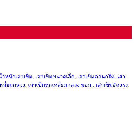
น้ำหนักเสาเข็ม
,
เสาเข็มขนาดเล็ก
,
เสาเข็มคอนกรีต
,
เสา
หลี่ยมกลวง
,
เสาเข็มหกเหลี่ยมกลวง มอก.
,
เสาเข็มอัดแรง
,