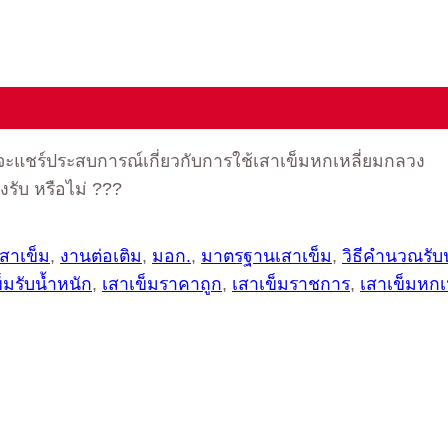
ยากจะแชร์ประสบการณ์เกี่ยวกับการใช้เสาเข็มหกเหลี่ยมกลวง
รับ หรือไม่ ???
สาเข็ม
,
งานต่อเติม
,
มอก.
,
มาตรฐานเสาเข็ม
,
วิธีคำนวณรับ
็มรับน้ำหนัก
,
เสาเข็มราคาถูก
,
เสาเข็มราชการ
,
เสาเข็มหกเ