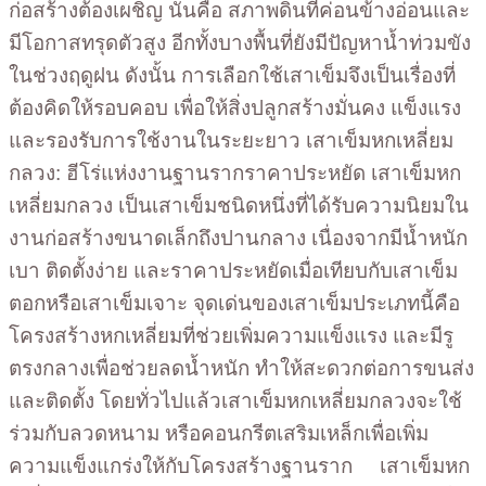
ก่อสร้างต้องเผชิญ นั่นคือ สภาพดินที่ค่อนข้างอ่อนและ
มีโอกาสทรุดตัวสูง อีกทั้งบางพื้นที่ยังมีปัญหาน้ำท่วมขัง
ในช่วงฤดูฝน ดังนั้น การเลือกใช้เสาเข็มจึงเป็นเรื่องที่
ต้องคิดให้รอบคอบ เพื่อให้สิ่งปลูกสร้างมั่นคง แข็งแรง
และรองรับการใช้งานในระยะยาว เสาเข็มหกเหลี่ยม
กลวง: ฮีโร่แห่งงานฐานรากราคาประหยัด เสาเข็มหก
เหลี่ยมกลวง เป็นเสาเข็มชนิดหนึ่งที่ได้รับความนิยมใน
งานก่อสร้างขนาดเล็กถึงปานกลาง เนื่องจากมีน้ำหนัก
เบา ติดตั้งง่าย และราคาประหยัดเมื่อเทียบกับเสาเข็ม
ตอกหรือเสาเข็มเจาะ จุดเด่นของเสาเข็มประเภทนี้คือ
โครงสร้างหกเหลี่ยมที่ช่วยเพิ่มความแข็งแรง และมีรู
ตรงกลางเพื่อช่วยลดน้ำหนัก ทำให้สะดวกต่อการขนส่ง
และติดตั้ง โดยทั่วไปแล้วเสาเข็มหกเหลี่ยมกลวงจะใช้
ร่วมกับลวดหนาม หรือคอนกรีตเสริมเหล็กเพื่อเพิ่ม
ความแข็งแกร่งให้กับโครงสร้างฐานราก เสาเข็มหก