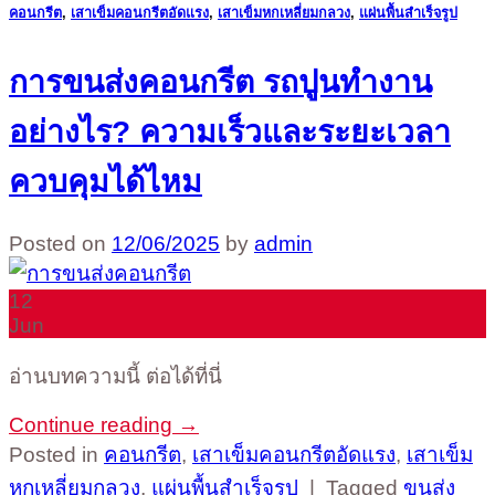
คอนกรีต
,
เสาเข็มคอนกรีตอัดแรง
,
เสาเข็มหกเหลี่ยมกลวง
,
แผ่นพื้นสำเร็จรูป
การขนส่งคอนกรีต รถปูนทำงาน
อย่างไร? ความเร็วและระยะเวลา
ควบคุมได้ไหม
Posted on
12/06/2025
by
admin
12
Jun
อ่านบทความนี้ ต่อได้ที่นี่
Continue reading
→
Posted in
คอนกรีต
,
เสาเข็มคอนกรีตอัดแรง
,
เสาเข็ม
หกเหลี่ยมกลวง
,
แผ่นพื้นสำเร็จรูป
|
Tagged
ขนส่ง