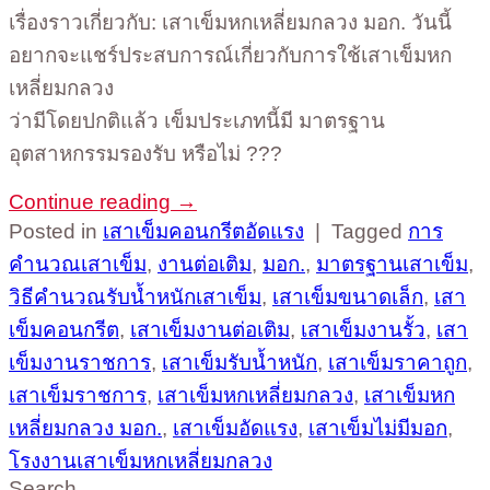
เรื่องราวเกี่ยวกับ: เสาเข็มหกเหลี่ยมกลวง มอก. วันนี้
อยากจะแชร์ประสบการณ์เกี่ยวกับการใช้เสาเข็มหก
เหลี่ยมกลวง
ว่ามีโดยปกติแล้ว เข็มประเภทนี้มี มาตรฐาน
อุตสาหกรรมรองรับ หรือไม่ ???
Continue reading
→
Posted in
เสาเข็มคอนกรีตอัดแรง
|
Tagged
การ
คำนวณเสาเข็ม
,
งานต่อเติม
,
มอก.
,
มาตรฐานเสาเข็ม
,
วิธีคำนวณรับน้ำหนักเสาเข็ม
,
เสาเข็มขนาดเล็ก
,
เสา
เข็มคอนกรีต
,
เสาเข็มงานต่อเติม
,
เสาเข็มงานรั้ว
,
เสา
เข็มงานราชการ
,
เสาเข็มรับน้ำหนัก
,
เสาเข็มราคาถูก
,
เสาเข็มราชการ
,
เสาเข็มหกเหลี่ยมกลวง
,
เสาเข็มหก
เหลี่ยมกลวง มอก.
,
เสาเข็มอัดแรง
,
เสาเข็มไม่มีมอก
,
โรงงานเสาเข็มหกเหลี่ยมกลวง
Search