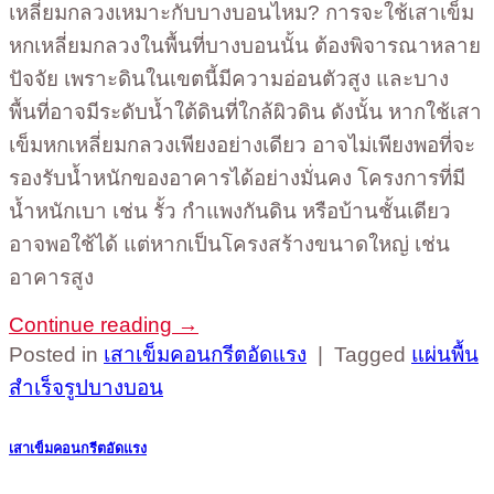
เหลี่ยมกลวงเหมาะกับบางบอนไหม? การจะใช้เสาเข็ม
หกเหลี่ยมกลวงในพื้นที่บางบอนนั้น ต้องพิจารณาหลาย
ปัจจัย เพราะดินในเขตนี้มีความอ่อนตัวสูง และบาง
พื้นที่อาจมีระดับน้ำใต้ดินที่ใกล้ผิวดิน ดังนั้น หากใช้เสา
เข็มหกเหลี่ยมกลวงเพียงอย่างเดียว อาจไม่เพียงพอที่จะ
รองรับน้ำหนักของอาคารได้อย่างมั่นคง โครงการที่มี
น้ำหนักเบา เช่น รั้ว กำแพงกันดิน หรือบ้านชั้นเดียว
อาจพอใช้ได้ แต่หากเป็นโครงสร้างขนาดใหญ่ เช่น
อาคารสูง
Continue reading
→
Posted in
เสาเข็มคอนกรีตอัดแรง
|
Tagged
แผ่นพื้น
สำเร็จรูปบางบอน
เสาเข็มคอนกรีตอัดแรง