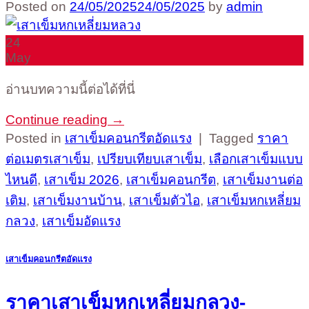
Posted on
24/05/2025
24/05/2025
by
admin
24
May
อ่านบทความนี้ต่อได้ที่นี่
Continue reading
→
Posted in
เสาเข็มคอนกรีตอัดแรง
|
Tagged
ราคา
ต่อเมตรเสาเข็ม
,
เปรียบเทียบเสาเข็ม
,
เลือกเสาเข็มแบบ
ไหนดี
,
เสาเข็ม 2026
,
เสาเข็มคอนกรีต
,
เสาเข็มงานต่อ
เติม
,
เสาเข็มงานบ้าน
,
เสาเข็มตัวไอ
,
เสาเข็มหกเหลี่ยม
กลวง
,
เสาเข็มอัดแรง
เสาเข็มคอนกรีตอัดแรง
ราคาเสาเข็มหกเหลี่ยมกลวง-