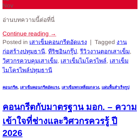
Nov
อ่านบทความนี้ต่อที่นี่
Continue reading
→
Posted in
เสาเข็มคอนกรีตอัดแรง
|
Tagged
งาน
ก่อสร้างปทุมธานี
,
ทีริชอินกรุ๊ป
,
รีวิวงานตอกเสาเข็ม
,
วิศวกรควบคุมเสาเข็ม
,
เสาเข็มไมโครไพล์
,
เสาเข็ม
ไมโครไพล์ปทุมธานี
คอนกรีต
,
เสาเข็มคอนกรีตอัดแรง
,
เสาเข็มหกเหลี่ยมกลวง
,
แผ่นพื้นสำเร็จรูป
คอนกรีตกับมาตรฐาน มอก. – ความ
เข้าใจที่ช่างและวิศวกรควรรู้ ปี
2026