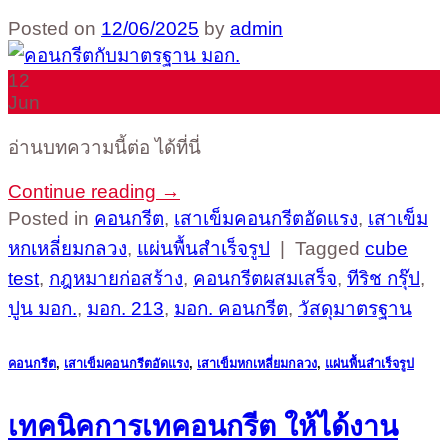
Posted on
12/06/2025
by
admin
12
Jun
อ่านบทความนี้ต่อ ได้ที่นี่
Continue reading
→
Posted in
คอนกรีต
,
เสาเข็มคอนกรีตอัดแรง
,
เสาเข็ม
หกเหลี่ยมกลวง
,
แผ่นพื้นสำเร็จรูป
|
Tagged
cube
test
,
กฎหมายก่อสร้าง
,
คอนกรีตผสมเสร็จ
,
ทีริช กรุ๊ป
,
ปูน มอก.
,
มอก. 213
,
มอก. คอนกรีต
,
วัสดุมาตรฐาน
คอนกรีต
,
เสาเข็มคอนกรีตอัดแรง
,
เสาเข็มหกเหลี่ยมกลวง
,
แผ่นพื้นสำเร็จรูป
เทคนิคการเทคอนกรีต ให้ได้งาน