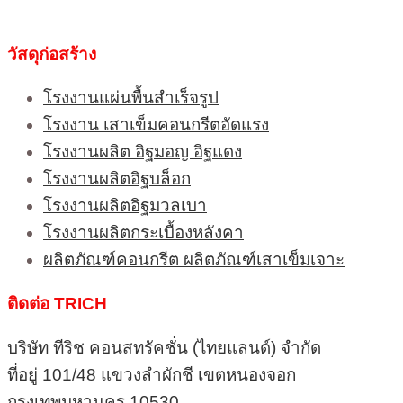
วัสดุก่อสร้าง
โรงงานแผ่นพื้นสำเร็จรูป
โรงงาน เสาเข็มคอนกรีตอัดแรง
โรงงานผลิต อิฐมอญ อิฐแดง
โรงงานผลิตอิฐบล็อก
โรงงานผลิตอิฐมวลเบา
โรงงานผลิตกระเบื้องหลังคา
ผลิตภัณฑ์คอนกรีต ผลิตภัณฑ์เสาเข็มเจาะ
ติดต่อ TRICH
บริษัท ทีริช คอนสทรัคชั่น (ไทยแลนด์) จำกัด
ที่อยู่ 101/48 แขวงลำผักชี เขตหนองจอก
กรุงเทพมหานคร 10530