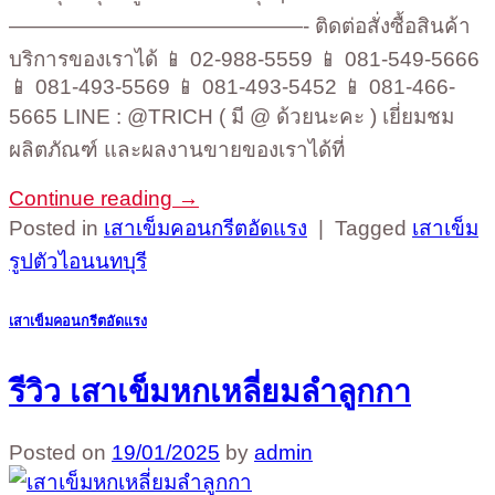
——————————————- ติดต่อสั่งซื้อสินค้า
บริการของเราได้ 📱 02-988-5559 📱 081-549-5666
📱 081-493-5569 📱 081-493-5452 📱 081-466-
5665 LINE : @TRICH ( มี @ ด้วยนะคะ ) เยี่ยมชม
ผลิตภัณฑ์ และผลงานขายของเราได้ที่
Continue reading
→
Posted in
เสาเข็มคอนกรีตอัดแรง
|
Tagged
เสาเข็ม
รูปตัวไอนนทบุรี
เสาเข็มคอนกรีตอัดแรง
รีวิว เสาเข็มหกเหลี่ยมลำลูกกา
Posted on
19/01/2025
by
admin