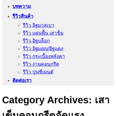
บทความ
รีวิวสินค้า
รีวิว อิฐมวลเบา
รีวิว แผ่นพื้น เสาข็ม
รีวิว อิฐบล็อก
รีวิว อิฐมอญ/อิฐแดง
รีวิว กระเบื้องหลังคา
รีวิว งานคอนกรีต
รีวิว ปูนซีเมนต์
ติดต่อเรา
Category Archives:
เสา
เข็มคอนกรีตอัดแรง