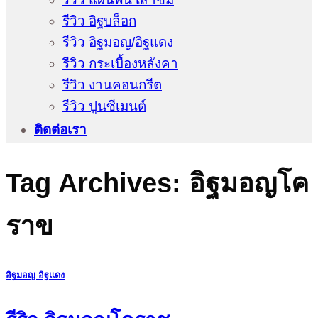
รีวิว อิฐบล็อก
รีวิว อิฐมอญ/อิฐแดง
รีวิว กระเบื้องหลังคา
รีวิว งานคอนกรีต
รีวิว ปูนซีเมนต์
ติดต่อเรา
Tag Archives:
อิฐมอญโค
ราข
อิฐมอญ อิฐแดง