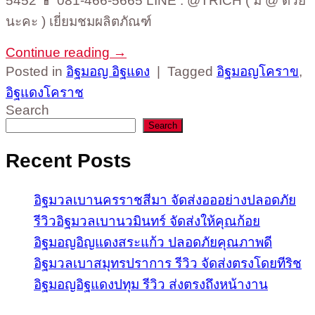
5452 📱 081-466-5665 LINE : @TRICH ( มี @ ด้วย
นะคะ ) เยี่ยมชมผลิตภัณฑ์
Continue reading
→
Posted in
อิฐมอญ อิฐแดง
|
Tagged
อิฐมอญโคราข
,
อิฐแดงโคราช
Search
Search
Recent Posts
อิฐมวลเบานครราชสีมา จัดส่งอออย่างปลอดภัย
รีวิวอิฐมวลเบานวมินทร์ จัดส่งให้คุณก้อย
อิฐมอญอิญแดงสระแก้ว ปลอดภัยคุณภาพดี
อิฐมวลเบาสมุทรปราการ รีวิว จัดส่งตรงโดยทีริช
อิฐมอญอิฐแดงปทุม รีวิว ส่งตรงถึงหน้างาน