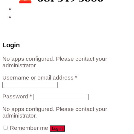
ติดต่อสั่งซื้อสินค้าโรงงาน ได้ที่
02-988-5559
,
081-549-5666
,
081-493-5569
,
081-493-
5452
,
081-466-5665
Login
No apps configured. Please contact your
administrator.
Username or email address
*
Password
*
No apps configured. Please contact your
administrator.
Remember me
Log in