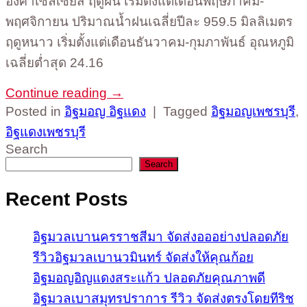
องศาเซลเซียส ฤดูฝน เริ่มตั้งแต่เดือนพฤษภาคม-
พฤศจิกายน ปริมาณน้ำฝนเฉลี่ยปีละ 959.5 มิลลิเมตร
ฤดูหนาว เริ่มตั้งแต่เดือนธันวาคม-กุมภาพันธ์ อุณหภูมิ
เฉลี่ยต่ำสุด 24.16
Continue reading
→
Posted in
อิฐมอญ อิฐแดง
|
Tagged
อิฐมอญเพชรบุรี
,
อิฐแดงเพชรบุรี
Search
Search
Recent Posts
อิฐมวลเบานครราชสีมา จัดส่งอออย่างปลอดภัย
รีวิวอิฐมวลเบานวมินทร์ จัดส่งให้คุณก้อย
อิฐมอญอิญแดงสระแก้ว ปลอดภัยคุณภาพดี
อิฐมวลเบาสมุทรปราการ รีวิว จัดส่งตรงโดยทีริช