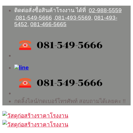
Skip
ติดต่อสั่งซื้อสินค้าโรงงาน ได้ที่
02-988-5559
to
,
081-549-5666
,
081-493-5569
,
081-493-
content
5452
,
081-466-5665
กดลิ้งไลน์/กดเบอร์โทรศัพท์ สอบถามได้เลยคะ !!