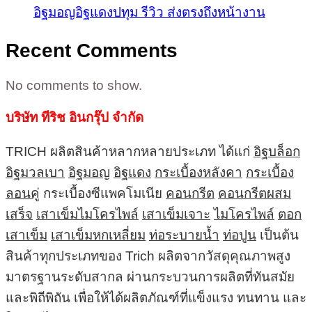
อิฐมอญอิฐแดงปทุม รีวิว ส่งตรงถึงหน้างาน
Recent Comments
No comments to show.
บริษัท ทีริช อินกรุ๊ป จำกัด
TRICH ผลิตสินค้าหลากหลายประเภท ได้แก่
อิฐบล็อก
อิฐมวลเบา
อิฐมอญ
อิฐแดง
กระเบื้องหลังคา
กระเบื้อง
ลอนคู่
กระเบื้องซีแพคโมเนีย
คอนกรีต
คอนกรีตผสม
เสร็จ
เสาเข็มไมโครไพล์
เสาเข็มเจาะ
ไมโครไพล์
ตอก
เสาเข็ม
เสาเข็มหกเหลี่ยม
ท่อระบายน้ำ
ท่อปูน
เป็นต้น
สินค้าทุกประเภทของ Trich ผลิตจากวัสดุคุณภาพสูง
มาตรฐานระดับสากล ผ่านกระบวนการผลิตที่ทันสมัย
และพิถีพิถัน เพื่อให้ได้ผลิตภัณฑ์ที่แข็งแรง ทนทาน และ