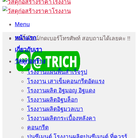
Menu
หน้าแรก
กดลิ้งไลน์/กดเบอร์โทรศัพท์ สอบถามได้เลยคะ !!
เกี่ยวกับเรา
วัสดุก่อสร้าง
โรงงานแผ่นพื้นสำเร็จรูป
โรงงาน เสาเข็มคอนกรีตอัดแรง
โรงงานผลิต อิฐมอญ อิฐแดง
โรงงานผลิตอิฐบล็อก
โรงงานผลิตอิฐมวลเบา
โรงงานผลิตกระเบื้องหลังคา
คอนกรีต
ปูนซีเมนต์ โรงงานผลิตปูนซีเมนต์ ที่ควรรู้