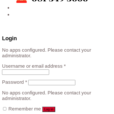
ติดต่อสั่งซื้อสินค้าโรงงาน ได้ที่
02-988-5559
,
081-549-5666
,
081-493-5569
,
081-493-
5452
,
081-466-5665
Login
No apps configured. Please contact your
administrator.
Username or email address
*
Password
*
No apps configured. Please contact your
administrator.
Remember me
Log in