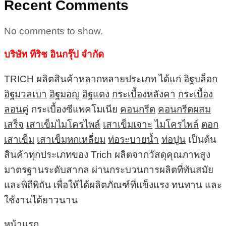
Recent Comments
No comments to show.
บริษัท ทีริช อินกรุ๊ป จำกัด
TRICH ผลิตสินค้าหลากหลายประเภท ได้แก่
อิฐบล็อก
อิฐมวลเบา
อิฐมอญ
อิฐแดง
กระเบื้องหลังคา
กระเบื้อง
ลอนคู่
กระเบื้องซีแพคโมเนีย
คอนกรีต
คอนกรีตผสม
เสร็จ
เสาเข็มไมโครไพล์
เสาเข็มเจาะ
ไมโครไพล์
ตอก
เสาเข็ม
เสาเข็มหกเหลี่ยม
ท่อระบายน้ำ
ท่อปูน
เป็นต้น
สินค้าทุกประเภทของ Trich ผลิตจากวัสดุคุณภาพสูง
มาตรฐานระดับสากล ผ่านกระบวนการผลิตที่ทันสมัย
และพิถีพิถัน เพื่อให้ได้ผลิตภัณฑ์ที่แข็งแรง ทนทาน และ
ใช้งานได้ยาวนาน
หน้าแรก