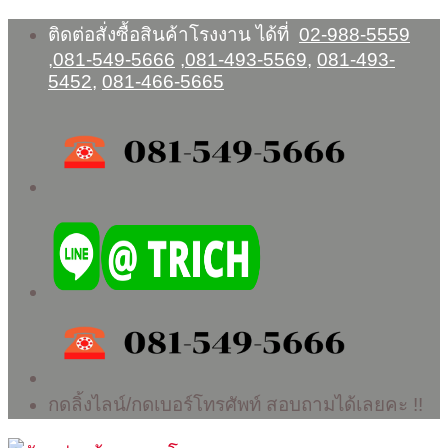
Skip
ติดต่อสั่งซื้อสินค้าโรงงาน ได้ที่
02-988-5559
to
,
081-549-5666
,
081-493-5569
,
081-493-
content
5452
,
081-466-5665
กดลิ้งไลน์/กดเบอร์โทรศัพท์ สอบถามได้เลยคะ !!