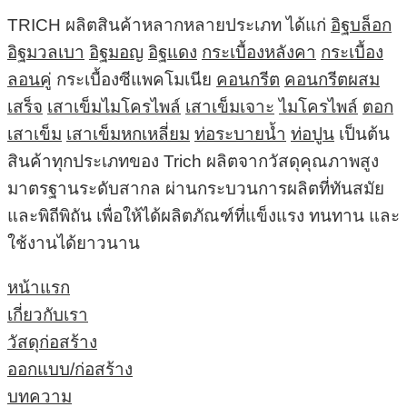
TRICH ผลิตสินค้าหลากหลายประเภท ได้แก่
อิฐบล็อก
อิฐมวลเบา
อิฐมอญ
อิฐแดง
กระเบื้องหลังคา
กระเบื้อง
ลอนคู่
กระเบื้องซีแพคโมเนีย
คอนกรีต
คอนกรีตผสม
เสร็จ
เสาเข็มไมโครไพล์
เสาเข็มเจาะ
ไมโครไพล์
ตอก
เสาเข็ม
เสาเข็มหกเหลี่ยม
ท่อระบายน้ำ
ท่อปูน
เป็นต้น
สินค้าทุกประเภทของ Trich ผลิตจากวัสดุคุณภาพสูง
มาตรฐานระดับสากล ผ่านกระบวนการผลิตที่ทันสมัย
และพิถีพิถัน เพื่อให้ได้ผลิตภัณฑ์ที่แข็งแรง ทนทาน และ
ใช้งานได้ยาวนาน
หน้าแรก
เกี่ยวกับเรา
วัสดุก่อสร้าง
ออกแบบ/ก่อสร้าง
บทความ