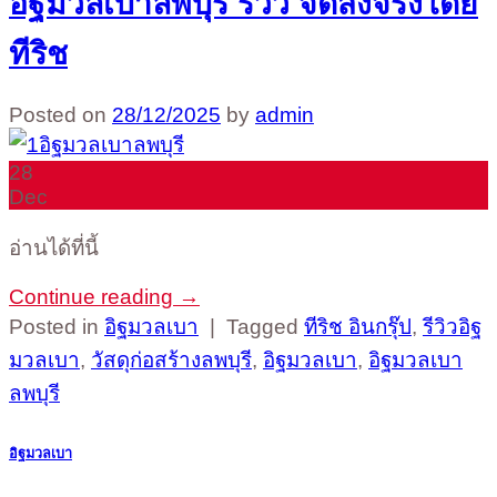
อิฐมวลเบาลพบุรี รีวิว จัดส่งจริงโดย
ทีริช
Posted on
28/12/2025
by
admin
28
Dec
อ่านได้ที่นี้
Continue reading
→
Posted in
อิฐมวลเบา
|
Tagged
ทีริช อินกรุ๊ป
,
รีวิวอิฐ
มวลเบา
,
วัสดุก่อสร้างลพบุรี
,
อิฐมวลเบา
,
อิฐมวลเบา
ลพบุรี
อิฐมวลเบา