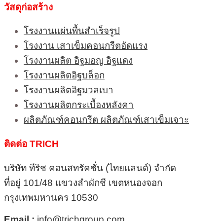
วัสดุก่อสร้าง
โรงงานแผ่นพื้นสำเร็จรูป
โรงงาน เสาเข็มคอนกรีตอัดแรง
โรงงานผลิต อิฐมอญ อิฐแดง
โรงงานผลิตอิฐบล็อก
โรงงานผลิตอิฐมวลเบา
โรงงานผลิตกระเบื้องหลังคา
ผลิตภัณฑ์คอนกรีต ผลิตภัณฑ์เสาเข็มเจาะ
ติดต่อ TRICH
บริษัท ทีริช คอนสทรัคชั่น (ไทยแลนด์) จำกัด
ที่อยู่ 101/48 แขวงลำผักชี เขตหนองจอก
กรุงเทพมหานคร 10530
Email :
info@trichgroup.com