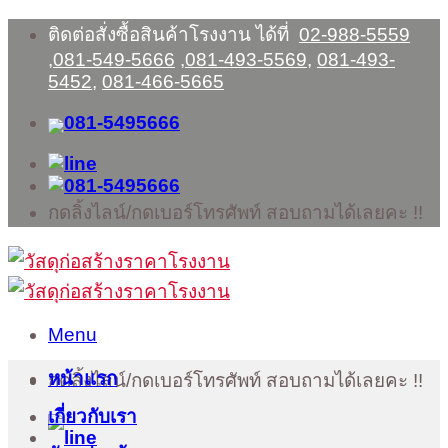
Skip
ติดต่อสั่งซื้อสินค้าโรงงาน ได้ที่
02-988-5559
to
,
081-549-5666
,
081-493-5569
,
081-493-
content
5452
,
081-466-5665
กดลิ้งไลน์/กดเบอร์โทรศัพท์ สอบถามได้เลยคะ !!
Menu
หน้าแรก
กดลิ้งไลน์/กดเบอร์โทรศัพท์ สอบถามได้เลยคะ !!
เกี่ยวกับเรา