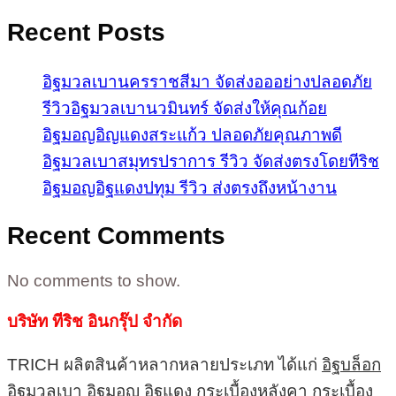
Recent Posts
อิฐมวลเบานครราชสีมา จัดส่งอออย่างปลอดภัย
รีวิวอิฐมวลเบานวมินทร์ จัดส่งให้คุณก้อย
อิฐมอญอิญแดงสระแก้ว ปลอดภัยคุณภาพดี
อิฐมวลเบาสมุทรปราการ รีวิว จัดส่งตรงโดยทีริช
อิฐมอญอิฐแดงปทุม รีวิว ส่งตรงถึงหน้างาน
Recent Comments
No comments to show.
บริษัท ทีริช อินกรุ๊ป จำกัด
TRICH ผลิตสินค้าหลากหลายประเภท ได้แก่
อิฐบล็อก
อิฐมวลเบา
อิฐมอญ
อิฐแดง
กระเบื้องหลังคา
กระเบื้อง