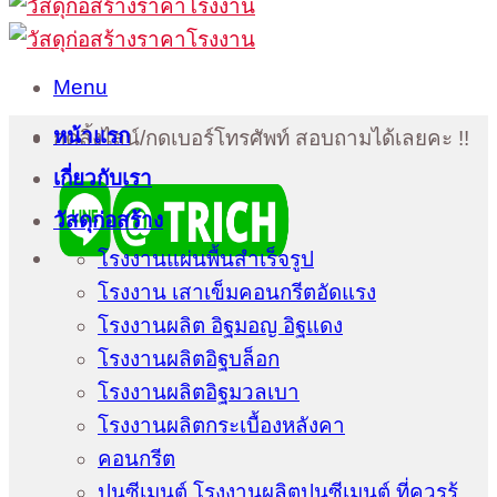
Menu
หน้าแรก
กดลิ้งไลน์/กดเบอร์โทรศัพท์ สอบถามได้เลยคะ !!
เกี่ยวกับเรา
วัสดุก่อสร้าง
โรงงานแผ่นพื้นสำเร็จรูป
โรงงาน เสาเข็มคอนกรีตอัดแรง
โรงงานผลิต อิฐมอญ อิฐแดง
โรงงานผลิตอิฐบล็อก
โรงงานผลิตอิฐมวลเบา
โรงงานผลิตกระเบื้องหลังคา
คอนกรีต
ปูนซีเมนต์ โรงงานผลิตปูนซีเมนต์ ที่ควรรู้