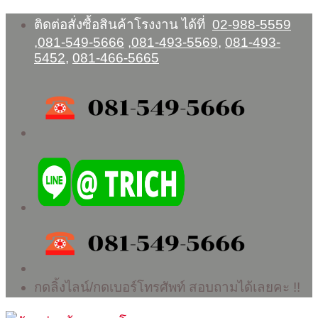
Skip
ติดต่อสั่งซื้อสินค้าโรงงาน ได้ที่
02-988-5559
to
,
081-549-5666
,
081-493-5569
,
081-493-
content
5452
,
081-466-5665
กดลิ้งไลน์/กดเบอร์โทรศัพท์ สอบถามได้เลยคะ !!