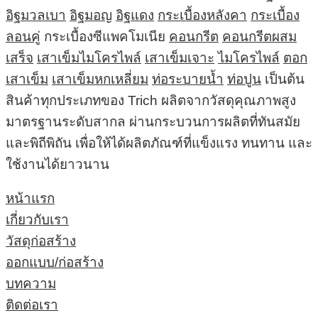
อิฐมวลเบา
อิฐมอญ
อิฐแดง
กระเบื้องหลังคา
กระเบื้อง
ลอนคู่
กระเบื้องซีแพคโมเนีย
คอนกรีต
คอนกรีตผสม
เสร็จ
เสาเข็มไมโครไพล์
เสาเข็มเจาะ
ไมโครไพล์
ตอก
เสาเข็ม
เสาเข็มหกเหลี่ยม
ท่อระบายน้ำ
ท่อปูน
เป็นต้น
สินค้าทุกประเภทของ Trich ผลิตจากวัสดุคุณภาพสูง
มาตรฐานระดับสากล ผ่านกระบวนการผลิตที่ทันสมัย
และพิถีพิถัน เพื่อให้ได้ผลิตภัณฑ์ที่แข็งแรง ทนทาน และ
ใช้งานได้ยาวนาน
หน้าแรก
เกี่ยวกับเรา
วัสดุก่อสร้าง
ออกแบบ/ก่อสร้าง
บทความ
ติดต่อเรา