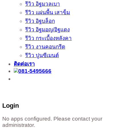
รีวิว อิฐมวลเบา
รีวิว แผ่นพื้น เสาข็ม
รีวิว อิฐบล็อก
รีวิว อิฐมอญ/อิฐแดง
รีวิว กระเบื้องหลังคา
รีวิว งานคอนกรีต
รีวิว ปูนซีเมนต์
ติดต่อเรา
ติดต่อสั่งซื้อสินค้าโรงงาน ได้ที่
02-988-5559
,
081-549-5666
,
081-493-5569
,
081-493-
5452
,
081-466-5665
Login
No apps configured. Please contact your
administrator.