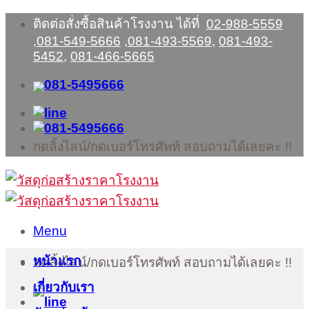
Skip
ติดต่อสั่งซื้อสินค้าโรงงาน ได้ที่
02-988-5559
to
,
081-549-5666
,
081-493-5569
,
081-493-
content
5452
,
081-466-5665
กดลิ้งไลน์/กดเบอร์โทรศัพท์ สอบถามได้เลยคะ !!
Menu
หน้าแรก
กดลิ้งไลน์/กดเบอร์โทรศัพท์ สอบถามได้เลยคะ !!
เกี่ยวกับเรา