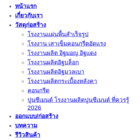
หน้าแรก
เกี่ยวกับเรา
วัสดุก่อสร้าง
โรงงานแผ่นพื้นสำเร็จรูป
โรงงาน เสาเข็มคอนกรีตอัดแรง
โรงงานผลิต อิฐมอญ อิฐแดง
โรงงานผลิตอิฐบล็อก
โรงงานผลิตอิฐมวลเบา
โรงงานผลิตกระเบื้องหลังคา
คอนกรีต
ปูนซีเมนต์ โรงงานผลิตปูนซีเมนต์ ที่ควรรู้
2026
ออกแบบ/ก่อสร้าง
บทความ
รีวิวสินค้า