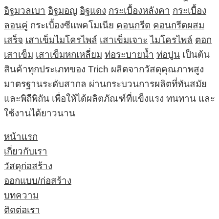
อิฐมวลเบา
อิฐมอญ
อิฐแดง
กระเบื้องหลังคา
กระเบื้อง
ลอนคู่
กระเบื้องซีแพคโมเนีย
คอนกรีต
คอนกรีตผสม
เสร็จ
เสาเข็มไมโครไพล์
เสาเข็มเจาะ
ไมโครไพล์
ตอก
เสาเข็ม
เสาเข็มหกเหลี่ยม
ท่อระบายน้ำ
ท่อปูน
เป็นต้น
สินค้าทุกประเภทของ Trich ผลิตจากวัสดุคุณภาพสูง
มาตรฐานระดับสากล ผ่านกระบวนการผลิตที่ทันสมัย
และพิถีพิถัน เพื่อให้ได้ผลิตภัณฑ์ที่แข็งแรง ทนทาน และ
ใช้งานได้ยาวนาน
หน้าแรก
เกี่ยวกับเรา
วัสดุก่อสร้าง
ออกแบบ/ก่อสร้าง
บทความ
ติดต่อเรา