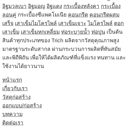
อิฐมวลเบา
อิฐมอญ
อิฐแดง
กระเบื้องหลังคา
กระเบื้อง
ลอนคู่
กระเบื้องซีแพคโมเนีย
คอนกรีต
คอนกรีตผสม
เสร็จ
เสาเข็มไมโครไพล์
เสาเข็มเจาะ
ไมโครไพล์
ตอก
เสาเข็ม
เสาเข็มหกเหลี่ยม
ท่อระบายน้ำ
ท่อปูน
เป็นต้น
สินค้าทุกประเภทของ Trich ผลิตจากวัสดุคุณภาพสูง
มาตรฐานระดับสากล ผ่านกระบวนการผลิตที่ทันสมัย
และพิถีพิถัน เพื่อให้ได้ผลิตภัณฑ์ที่แข็งแรง ทนทาน และ
ใช้งานได้ยาวนาน
หน้าแรก
เกี่ยวกับเรา
วัสดุก่อสร้าง
ออกแบบ/ก่อสร้าง
บทความ
ติดต่อเรา