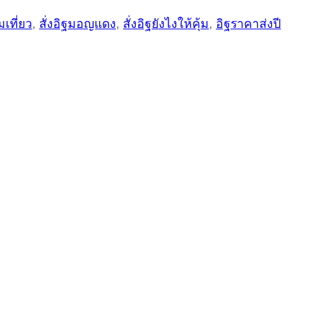
มเที่ยว
,
สั่งอิฐมอญแดง
,
สั่งอิฐยังไงให้คุ้ม
,
อิฐราคาส่งปี