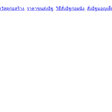
วัสดุก่อสร้าง
,
ราคาขนส่งอิฐ
,
วิธีสั่งอิฐก่อผนัง
,
สั่งอิฐมอญเต็