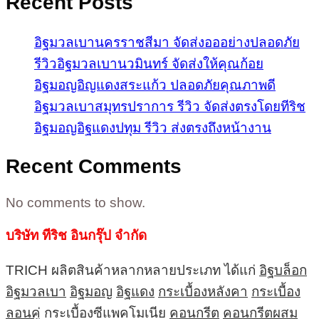
Recent Posts
อิฐมวลเบานครราชสีมา จัดส่งอออย่างปลอดภัย
รีวิวอิฐมวลเบานวมินทร์ จัดส่งให้คุณก้อย
อิฐมอญอิญแดงสระแก้ว ปลอดภัยคุณภาพดี
อิฐมวลเบาสมุทรปราการ รีวิว จัดส่งตรงโดยทีริช
อิฐมอญอิฐแดงปทุม รีวิว ส่งตรงถึงหน้างาน
Recent Comments
No comments to show.
บริษัท ทีริช อินกรุ๊ป จำกัด
TRICH ผลิตสินค้าหลากหลายประเภท ได้แก่
อิฐบล็อก
อิฐมวลเบา
อิฐมอญ
อิฐแดง
กระเบื้องหลังคา
กระเบื้อง
ลอนคู่
กระเบื้องซีแพคโมเนีย
คอนกรีต
คอนกรีตผสม