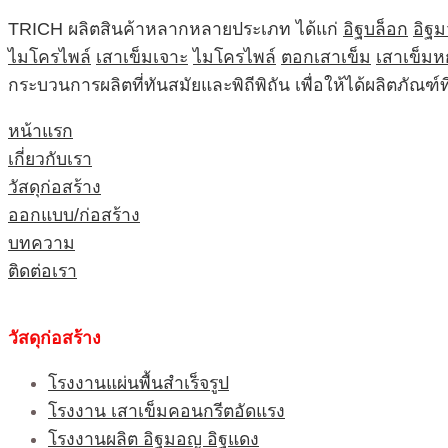
TRICH ผลิตสินค้าหลากหลายประเภท ได้แก่
อิฐบล็อก
อิฐ
ไมโครไพล์
เสาเข็มเจาะ
ไมโครไพล์
ตอกเสาเข็ม
เสาเข็มห
กระบวนการผลิตที่ทันสมัยและพิถีพิถัน เพื่อให้ได้ผลิตภัณ
หน้าแรก
เกี่ยวกับเรา
วัสดุก่อสร้าง
ออกแบบ/ก่อสร้าง
บทความ
ติดต่อเรา
วัสดุก่อสร้าง
โรงงานแผ่นพื้นสำเร็จรูป
โรงงาน เสาเข็มคอนกรีตอัดแรง
โรงงานผลิต อิฐมอญ อิฐแดง