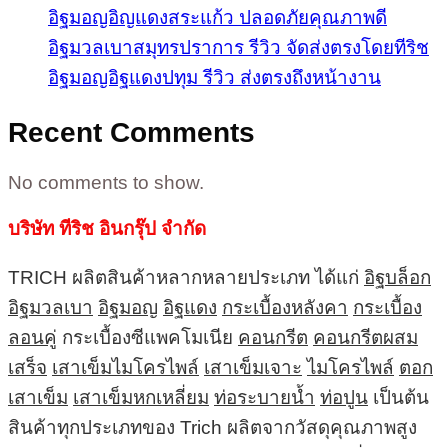
อิฐมอญอิญแดงสระแก้ว ปลอดภัยคุณภาพดี
อิฐมวลเบาสมุทรปราการ รีวิว จัดส่งตรงโดยทีริช
อิฐมอญอิฐแดงปทุม รีวิว ส่งตรงถึงหน้างาน
Recent Comments
No comments to show.
บริษัท ทีริช อินกรุ๊ป จำกัด
TRICH ผลิตสินค้าหลากหลายประเภท ได้แก่
อิฐบล็อก
อิฐมวลเบา
อิฐมอญ
อิฐแดง
กระเบื้องหลังคา
กระเบื้อง
ลอนคู่
กระเบื้องซีแพคโมเนีย
คอนกรีต
คอนกรีตผสม
เสร็จ
เสาเข็มไมโครไพล์
เสาเข็มเจาะ
ไมโครไพล์
ตอก
เสาเข็ม
เสาเข็มหกเหลี่ยม
ท่อระบายน้ำ
ท่อปูน
เป็นต้น
สินค้าทุกประเภทของ Trich ผลิตจากวัสดุคุณภาพสูง