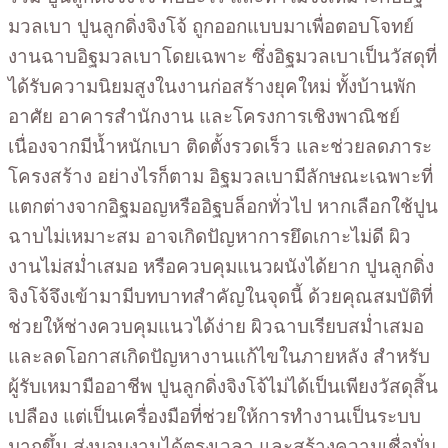
มวลเบา ปูนลูกดิ่งจิงโจ้ ถูกออกแบบมาเพื่อตอบโจทย์
งานฉาบอิฐมวลเบาโดยเฉพาะ ซึ่งอิฐมวลเบาเป็นวัสดุที่
ได้รับความนิยมสูงในงานก่อสร้างยุคใหม่ ทั้งบ้านพัก
อาศัย อาคารสำนักงาน และโครงการเชิงพาณิชย์
เนื่องจากมีน้ำหนักเบา ติดตั้งรวดเร็ว และช่วยลดภาระ
โครงสร้าง อย่างไรก็ตาม อิฐมวลเบามีลักษณะเฉพาะที่
แตกต่างจากอิฐมอญหรืออิฐบล็อกทั่วไป หากเลือกใช้ปูน
ฉาบไม่เหมาะสม อาจเกิดปัญหาการยึดเกาะไม่ดี ผิว
งานไม่สม่ำเสมอ หรือควบคุมแนวผนังได้ยาก ปูนลูกดิ่ง
จิงโจ้จึงเข้ามามีบทบาทสำคัญในจุดนี้ ด้วยคุณสมบัติที่
ช่วยให้ช่างควบคุมแนวได้ง่าย ผิวฉาบเรียบสม่ำเสมอ
และลดโอกาสเกิดปัญหางานแก้ไขในภายหลัง สำหรับ
ผู้รับเหมามืออาชีพ ปูนลูกดิ่งจิงโจ้ไม่ได้เป็นเพียงวัสดุสิ้น
เปลือง แต่เป็นเครื่องมือที่ช่วยให้การทำงานเป็นระบบ
มากขึ้น ส่งมอบงานได้ตรงเวลา และสร้างความเชื่อมั่น