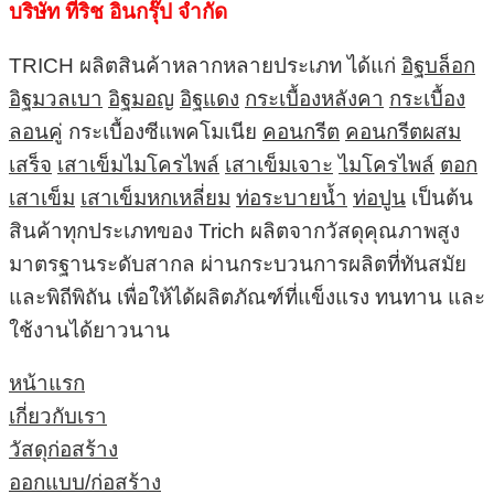
บริษัท ทีริช อินกรุ๊ป จำกัด
TRICH ผลิตสินค้าหลากหลายประเภท ได้แก่
อิฐบล็อก
อิฐมวลเบา
อิฐมอญ
อิฐแดง
กระเบื้องหลังคา
กระเบื้อง
ลอนคู่
กระเบื้องซีแพคโมเนีย
คอนกรีต
คอนกรีตผสม
เสร็จ
เสาเข็มไมโครไพล์
เสาเข็มเจาะ
ไมโครไพล์
ตอก
เสาเข็ม
เสาเข็มหกเหลี่ยม
ท่อระบายน้ำ
ท่อปูน
เป็นต้น
สินค้าทุกประเภทของ Trich ผลิตจากวัสดุคุณภาพสูง
มาตรฐานระดับสากล ผ่านกระบวนการผลิตที่ทันสมัย
และพิถีพิถัน เพื่อให้ได้ผลิตภัณฑ์ที่แข็งแรง ทนทาน และ
ใช้งานได้ยาวนาน
หน้าแรก
เกี่ยวกับเรา
วัสดุก่อสร้าง
ออกแบบ/ก่อสร้าง