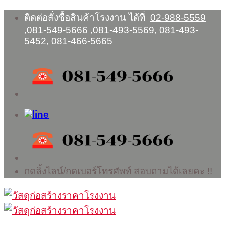
Skip
ติดต่อสั่งซื้อสินค้าโรงงาน ได้ที่
02-988-5559
to
,
081-549-5666
,
081-493-5569
,
081-493-
content
5452
,
081-466-5665
กดลิ้งไลน์/กดเบอร์โทรศัพท์ สอบถามได้เลยคะ !!