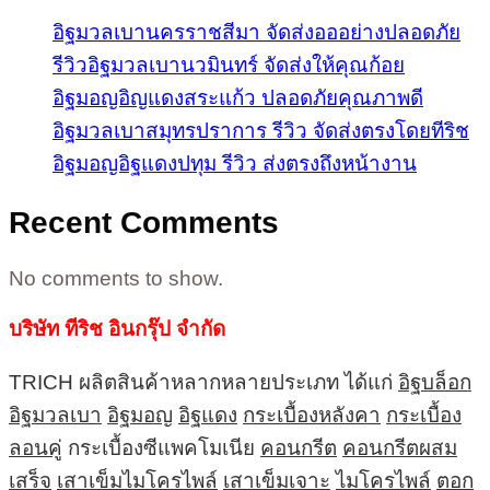
อิฐมวลเบานครราชสีมา จัดส่งอออย่างปลอดภัย
รีวิวอิฐมวลเบานวมินทร์ จัดส่งให้คุณก้อย
อิฐมอญอิญแดงสระแก้ว ปลอดภัยคุณภาพดี
อิฐมวลเบาสมุทรปราการ รีวิว จัดส่งตรงโดยทีริช
อิฐมอญอิฐแดงปทุม รีวิว ส่งตรงถึงหน้างาน
Recent Comments
No comments to show.
บริษัท ทีริช อินกรุ๊ป จำกัด
TRICH ผลิตสินค้าหลากหลายประเภท ได้แก่
อิฐบล็อก
อิฐมวลเบา
อิฐมอญ
อิฐแดง
กระเบื้องหลังคา
กระเบื้อง
ลอนคู่
กระเบื้องซีแพคโมเนีย
คอนกรีต
คอนกรีตผสม
เสร็จ
เสาเข็มไมโครไพล์
เสาเข็มเจาะ
ไมโครไพล์
ตอก