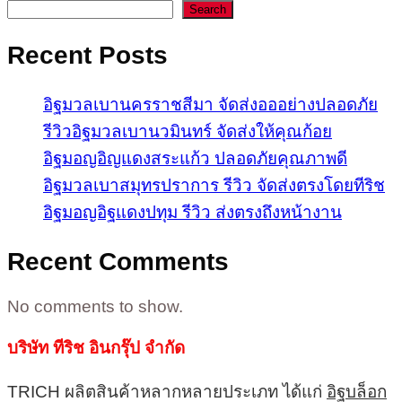
Search
Recent Posts
อิฐมวลเบานครราชสีมา จัดส่งอออย่างปลอดภัย
รีวิวอิฐมวลเบานวมินทร์ จัดส่งให้คุณก้อย
อิฐมอญอิญแดงสระแก้ว ปลอดภัยคุณภาพดี
อิฐมวลเบาสมุทรปราการ รีวิว จัดส่งตรงโดยทีริช
อิฐมอญอิฐแดงปทุม รีวิว ส่งตรงถึงหน้างาน
Recent Comments
No comments to show.
บริษัท ทีริช อินกรุ๊ป จำกัด
TRICH ผลิตสินค้าหลากหลายประเภท ได้แก่
อิฐบล็อก