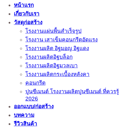
หน้าแรก
เกี่ยวกับเรา
วัสดุก่อสร้าง
โรงงานแผ่นพื้นสำเร็จรูป
โรงงาน เสาเข็มคอนกรีตอัดแรง
โรงงานผลิต อิฐมอญ อิฐแดง
โรงงานผลิตอิฐบล็อก
โรงงานผลิตอิฐมวลเบา
โรงงานผลิตกระเบื้องหลังคา
คอนกรีต
ปูนซีเมนต์ โรงงานผลิตปูนซีเมนต์ ที่ควรรู้
2026
ออกแบบ/ก่อสร้าง
บทความ
รีวิวสินค้า