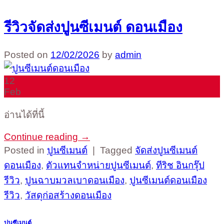
รีวิวจัดส่งปูนซีเมนต์ ดอนเมือง
Posted on
12/02/2026
by
admin
12
Feb
อ่านได้ที่นี้
Continue reading
→
Posted in
ปูนซีเมนต์
|
Tagged
จัดส่งปูนซีเมนต์
ดอนเมือง
,
ตัวแทนจำหน่ายปูนซีเมนต์
,
ทีริช อินกรุ๊ป
รีวิว
,
ปูนฉาบมวลเบาดอนเมือง
,
ปูนซีเมนต์ดอนเมือง
รีวิว
,
วัสดุก่อสร้างดอนเมือง
ปูนซีเมนต์