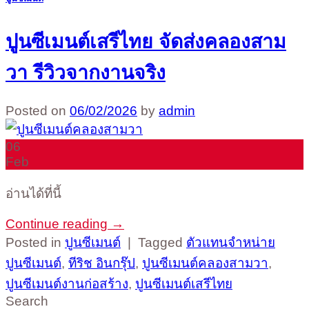
ปูนซีเมนต์เสรีไทย จัดส่งคลองสาม
วา รีวิวจากงานจริง
Posted on
06/02/2026
by
admin
06
Feb
อ่านได้ที่นี้
Continue reading
→
Posted in
ปูนซีเมนต์
|
Tagged
ตัวแทนจำหน่าย
ปูนซีเมนต์
,
ทีริช อินกรุ๊ป
,
ปูนซีเมนต์คลองสามวา
,
ปูนซีเมนต์งานก่อสร้าง
,
ปูนซีเมนต์เสรีไทย
Search