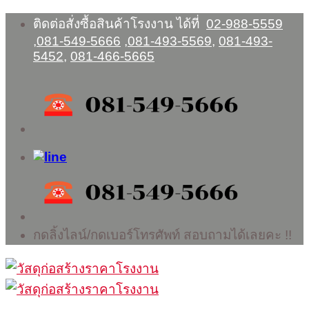
Skip
ติดต่อสั่งซื้อสินค้าโรงงาน ได้ที่
02-988-5559
to
,
081-549-5666
,
081-493-5569
,
081-493-
content
5452
,
081-466-5665
กดลิ้งไลน์/กดเบอร์โทรศัพท์ สอบถามได้เลยคะ !!