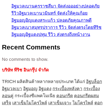
อิฐมวลเบานครราชสีมา จัดส่งอออย่างปลอดภัย
รีวิวอิฐมวลเบานวมินทร์ จัดส่งให้คุณก้อย
อิฐมอญอิญแดงสระแก้ว ปลอดภัยคุณภาพดี
อิฐมวลเบาสมุทรปราการ รีวิว จัดส่งตรงโดยทีริช
อิฐมอญอิฐแดงปทุม รีวิว ส่งตรงถึงหน้างาน
Recent Comments
No comments to show.
บริษัท ทีริช อินกรุ๊ป จำกัด
TRICH ผลิตสินค้าหลากหลายประเภท ได้แก่
อิฐบล็อก
อิฐมวลเบา
อิฐมอญ
อิฐแดง
กระเบื้องหลังคา
กระเบื้อง
ลอนคู่
กระเบื้องซีแพคโมเนีย
คอนกรีต
คอนกรีตผสม
เสร็จ
เสาเข็มไมโครไพล์
เสาเข็มเจาะ
ไมโครไพล์
ตอก