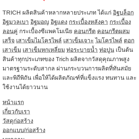
TRICH ผลิตสินค้าหลากหลายประเภท ได้แก่
อิฐบล็อก
อิฐมวลเบา
อิฐมอญ
อิฐแดง
กระเบื้องหลังคา
กระเบื้อง
ลอนคู่
กระเบื้องซีแพคโมเนีย
คอนกรีต
คอนกรีตผสม
เสร็จ
เสาเข็มไมโครไพล์
เสาเข็มเจาะ
ไมโครไพล์
ตอก
เสาเข็ม
เสาเข็มหกเหลี่ยม
ท่อระบายน้ำ
ท่อปูน
เป็นต้น
สินค้าทุกประเภทของ Trich ผลิตจากวัสดุคุณภาพสูง
มาตรฐานระดับสากล ผ่านกระบวนการผลิตที่ทันสมัย
และพิถีพิถัน เพื่อให้ได้ผลิตภัณฑ์ที่แข็งแรง ทนทาน และ
ใช้งานได้ยาวนาน
หน้าแรก
เกี่ยวกับเรา
วัสดุก่อสร้าง
ออกแบบ/ก่อสร้าง