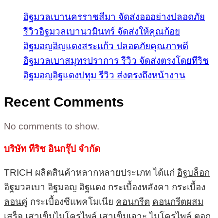
อิฐมวลเบานครราชสีมา จัดส่งอออย่างปลอดภัย
รีวิวอิฐมวลเบานวมินทร์ จัดส่งให้คุณก้อย
อิฐมอญอิญแดงสระแก้ว ปลอดภัยคุณภาพดี
อิฐมวลเบาสมุทรปราการ รีวิว จัดส่งตรงโดยทีริช
อิฐมอญอิฐแดงปทุม รีวิว ส่งตรงถึงหน้างาน
Recent Comments
No comments to show.
บริษัท ทีริช อินกรุ๊ป จำกัด
TRICH ผลิตสินค้าหลากหลายประเภท ได้แก่
อิฐบล็อก
อิฐมวลเบา
อิฐมอญ
อิฐแดง
กระเบื้องหลังคา
กระเบื้อง
ลอนคู่
กระเบื้องซีแพคโมเนีย
คอนกรีต
คอนกรีตผสม
เสร็จ
เสาเข็มไมโครไพล์
เสาเข็มเจาะ
ไมโครไพล์
ตอก