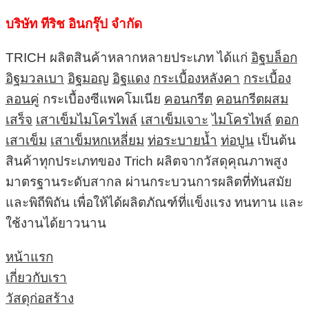
บริษัท ทีริช อินกรุ๊ป จำกัด
TRICH ผลิตสินค้าหลากหลายประเภท ได้แก่
อิฐบล็อก
อิฐมวลเบา
อิฐมอญ
อิฐแดง
กระเบื้องหลังคา
กระเบื้อง
ลอนคู่
กระเบื้องซีแพคโมเนีย
คอนกรีต
คอนกรีตผสม
เสร็จ
เสาเข็มไมโครไพล์
เสาเข็มเจาะ
ไมโครไพล์
ตอก
เสาเข็ม
เสาเข็มหกเหลี่ยม
ท่อระบายน้ำ
ท่อปูน
เป็นต้น
สินค้าทุกประเภทของ Trich ผลิตจากวัสดุคุณภาพสูง
มาตรฐานระดับสากล ผ่านกระบวนการผลิตที่ทันสมัย
และพิถีพิถัน เพื่อให้ได้ผลิตภัณฑ์ที่แข็งแรง ทนทาน และ
ใช้งานได้ยาวนาน
หน้าแรก
เกี่ยวกับเรา
วัสดุก่อสร้าง