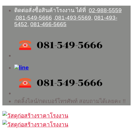
Skip
ติดต่อสั่งซื้อสินค้าโรงงาน ได้ที่
02-988-5559
to
,
081-549-5666
,
081-493-5569
,
081-493-
content
5452
,
081-466-5665
กดลิ้งไลน์/กดเบอร์โทรศัพท์ สอบถามได้เลยคะ !!