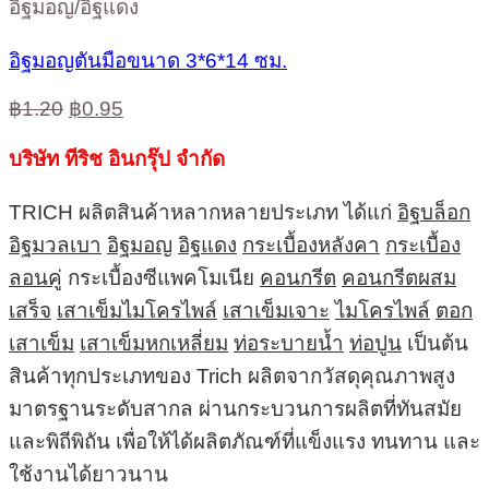
อิฐมอญ/อิฐแดง
อิฐมอญตันมือขนาด 3*6*14 ซม.
Original
Current
฿
1.20
฿
0.95
price
price
was:
is:
บริษัท ทีริช อินกรุ๊ป จำกัด
฿1.20.
฿0.95.
TRICH ผลิตสินค้าหลากหลายประเภท ได้แก่
อิฐบล็อก
อิฐมวลเบา
อิฐมอญ
อิฐแดง
กระเบื้องหลังคา
กระเบื้อง
ลอนคู่
กระเบื้องซีแพคโมเนีย
คอนกรีต
คอนกรีตผสม
เสร็จ
เสาเข็มไมโครไพล์
เสาเข็มเจาะ
ไมโครไพล์
ตอก
เสาเข็ม
เสาเข็มหกเหลี่ยม
ท่อระบายน้ำ
ท่อปูน
เป็นต้น
สินค้าทุกประเภทของ Trich ผลิตจากวัสดุคุณภาพสูง
มาตรฐานระดับสากล ผ่านกระบวนการผลิตที่ทันสมัย
และพิถีพิถัน เพื่อให้ได้ผลิตภัณฑ์ที่แข็งแรง ทนทาน และ
ใช้งานได้ยาวนาน