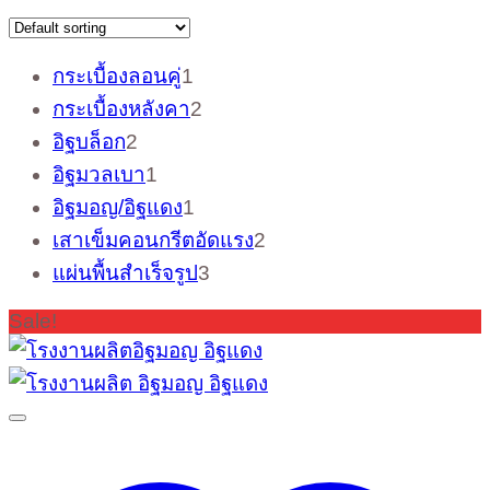
1
กระเบื้องลอนคู่
1
product
2
กระเบื้องหลังคา
2
products
2
อิฐบล็อก
2
products
1
อิฐมวลเบา
1
product
1
อิฐมอญ/อิฐแดง
1
product
2
เสาเข็มคอนกรีตอัดแรง
2
products
3
แผ่นพื้นสำเร็จรูป
3
products
Sale!