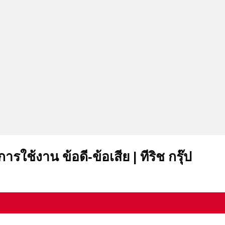
ใช้งาน ข้อดี-ข้อเสีย | ทีริช กรุ๊ป