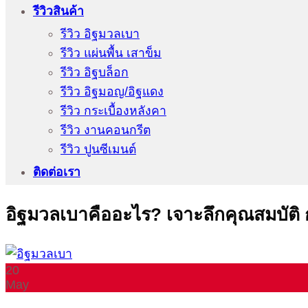
รีวิวสินค้า
รีวิว อิฐมวลเบา
รีวิว แผ่นพื้น เสาข็ม
รีวิว อิฐบล็อก
รีวิว อิฐมอญ/อิฐแดง
รีวิว กระเบื้องหลังคา
รีวิว งานคอนกรีต
รีวิว ปูนซีเมนต์
ติดต่อเรา
อิฐมวลเบาคืออะไร? เจาะลึกคุณสมบัติ การ
20
May