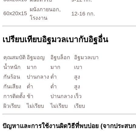
ผนังภายนอก,
60x20x15
12-16 กก.
โรงงาน
เปรียบเทียบอิฐมวลเบากับอิฐอื่น
คุณสมบัติ
อิฐมอญ
อิฐบล็อก
อิฐมวลเบา
น้ำหนัก
มาก
มาก
เบา
กันร้อน
ปานกลาง
ต่ำ
สูง
กันเสียง
ต่ำ
ต่ำ
สูง
การติดตั้ง
ช้า
ปานกลาง
เร็ว
ผิวเรียบ
ไม่เรียบ
ไม่เรียบ
เรียบ
ปัญหาและการใช้งานผิดวิธีที่พบบ่อย (จากประสบกา