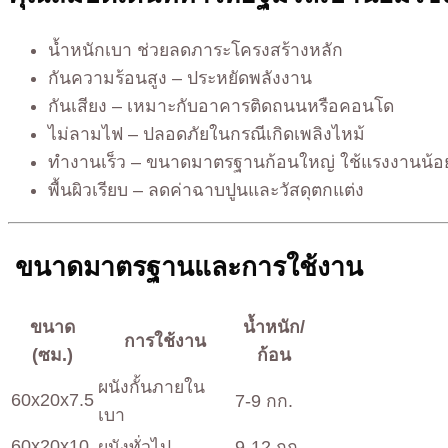
น้ำหนักเบา ช่วยลดภาระโครงสร้างหลัก
กันความร้อนสูง – ประหยัดพลังงาน
กันเสียง – เหมาะกับอาคารติดถนนหรือคอนโด
ไม่ลามไฟ – ปลอดภัยในกรณีเกิดเพลิงไหม้
ทำงานเร็ว – ขนาดมาตรฐานก้อนใหญ่ ใช้แรงงานน้อ
พื้นผิวเรียบ – ลดค่าฉาบปูนและวัสดุตกแต่ง
ขนาดมาตรฐานและการใช้งาน
ขนาด
น้ำหนัก/
การใช้งาน
(ซม.)
ก้อน
ผนังกั้นภายใน
60x20x7.5
7-9 กก.
เบา
60x20x10
ผนังทั่วไป
9-12 กก.