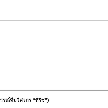
รณ์ทีมวิศวกร “ทีริช”)