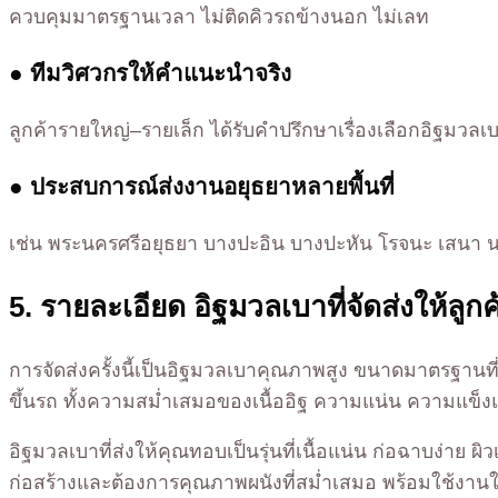
ควบคุมมาตรฐานเวลา ไม่ติดคิวรถข้างนอก ไม่เลท
● ทีมวิศวกรให้คำแนะนำจริง
ลูกค้ารายใหญ่–รายเล็ก ได้รับคำปรึกษาเรื่องเลือกอิฐมว
● ประสบการณ์ส่งงานอยุธยาหลายพื้นที่
เช่น พระนครศรีอยุธยา บางปะอิน บางปะหัน โรจนะ เสนา 
5. รายละเอียด อิฐมวลเบาที่จัดส่งให้ลูก
การจัดส่งครั้งนี้เป็นอิฐมวลเบาคุณภาพสูง ขนาดมาตรฐานท
ขึ้นรถ ทั้งความสม่ำเสมอของเนื้ออิฐ ความแน่น ความแข็งแร
อิฐมวลเบาที่ส่งให้คุณทอบเป็นรุ่นที่เนื้อแน่น ก่อฉาบง่า
ก่อสร้างและต้องการคุณภาพผนังที่สม่ำเสมอ พร้อมใช้งานใน