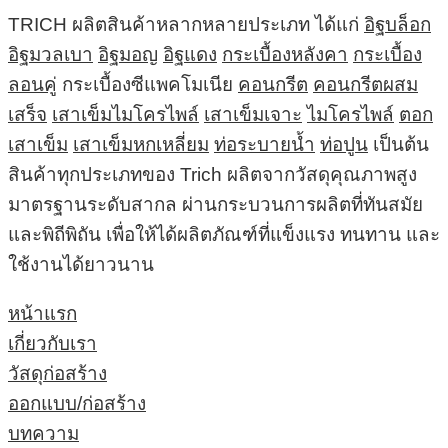
TRICH ผลิตสินค้าหลากหลายประเภท ได้แก่
อิฐบล็อก
อิฐมวลเบา
อิฐมอญ
อิฐแดง
กระเบื้องหลังคา
กระเบื้อง
ลอนคู่
กระเบื้องซีแพคโมเนีย
คอนกรีต
คอนกรีตผสม
เสร็จ
เสาเข็มไมโครไพล์
เสาเข็มเจาะ
ไมโครไพล์
ตอก
เสาเข็ม
เสาเข็มหกเหลี่ยม
ท่อระบายน้ำ
ท่อปูน
เป็นต้น
สินค้าทุกประเภทของ Trich ผลิตจากวัสดุคุณภาพสูง
มาตรฐานระดับสากล ผ่านกระบวนการผลิตที่ทันสมัย
และพิถีพิถัน เพื่อให้ได้ผลิตภัณฑ์ที่แข็งแรง ทนทาน และ
ใช้งานได้ยาวนาน
หน้าแรก
เกี่ยวกับเรา
วัสดุก่อสร้าง
ออกแบบ/ก่อสร้าง
บทความ