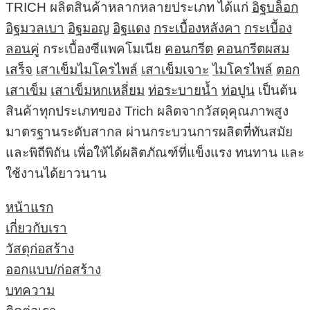
TRICH ผลิตสินค้าหลากหลายประเภท ได้แก่
อิฐบล็อก
อิฐมวลเบา
อิฐมอญ
อิฐแดง
กระเบื้องหลังคา
กระเบื้อง
ลอนคู่
กระเบื้องซีแพคโมเนีย
คอนกรีต
คอนกรีตผสม
เสร็จ
เสาเข็มไมโครไพล์
เสาเข็มเจาะ
ไมโครไพล์
ตอก
เสาเข็ม
เสาเข็มหกเหลี่ยม
ท่อระบายน้ำ
ท่อปูน
เป็นต้น
สินค้าทุกประเภทของ Trich ผลิตจากวัสดุคุณภาพสูง
มาตรฐานระดับสากล ผ่านกระบวนการผลิตที่ทันสมัย
และพิถีพิถัน เพื่อให้ได้ผลิตภัณฑ์ที่แข็งแรง ทนทาน และ
ใช้งานได้ยาวนาน
หน้าแรก
เกี่ยวกับเรา
วัสดุก่อสร้าง
ออกแบบ/ก่อสร้าง
บทความ