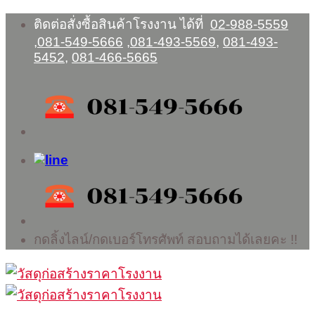
Skip
ติดต่อสั่งซื้อสินค้าโรงงาน ได้ที่
02-988-5559
to
,
081-549-5666
,
081-493-5569
,
081-493-
content
5452
,
081-466-5665
กดลิ้งไลน์/กดเบอร์โทรศัพท์ สอบถามได้เลยคะ !!