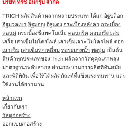
บริษัท ทีริช อินกรุ๊ป จำกัด
TRICH ผลิตสินค้าหลากหลายประเภท ได้แก่
อิฐบล็อก
อิฐมวลเบา
อิฐมอญ
อิฐแดง
กระเบื้องหลังคา
กระเบื้อง
ลอนคู่
กระเบื้องซีแพคโมเนีย
คอนกรีต
คอนกรีตผสม
เสร็จ
เสาเข็มไมโครไพล์
เสาเข็มเจาะ
ไมโครไพล์
ตอก
เสาเข็ม
เสาเข็มหกเหลี่ยม
ท่อระบายน้ำ
ท่อปูน
เป็นต้น
สินค้าทุกประเภทของ Trich ผลิตจากวัสดุคุณภาพสูง
มาตรฐานระดับสากล ผ่านกระบวนการผลิตที่ทันสมัย
และพิถีพิถัน เพื่อให้ได้ผลิตภัณฑ์ที่แข็งแรง ทนทาน และ
ใช้งานได้ยาวนาน
หน้าแรก
เกี่ยวกับเรา
วัสดุก่อสร้าง
ออกแบบ/ก่อสร้าง