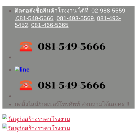
Skip
ติดต่อสั่งซื้อสินค้าโรงงาน ได้ที่
02-988-5559
to
,
081-549-5666
,
081-493-5569
,
081-493-
content
5452
,
081-466-5665
กดลิ้งไลน์/กดเบอร์โทรศัพท์ สอบถามได้เลยคะ !!