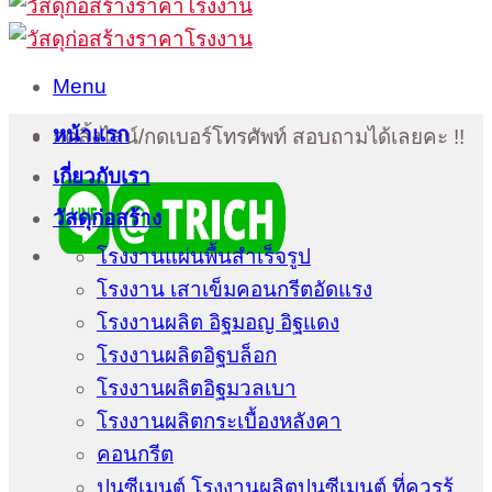
Menu
หน้าแรก
กดลิ้งไลน์/กดเบอร์โทรศัพท์ สอบถามได้เลยคะ !!
เกี่ยวกับเรา
วัสดุก่อสร้าง
โรงงานแผ่นพื้นสำเร็จรูป
โรงงาน เสาเข็มคอนกรีตอัดแรง
โรงงานผลิต อิฐมอญ อิฐแดง
โรงงานผลิตอิฐบล็อก
โรงงานผลิตอิฐมวลเบา
โรงงานผลิตกระเบื้องหลังคา
คอนกรีต
ปูนซีเมนต์ โรงงานผลิตปูนซีเมนต์ ที่ควรรู้