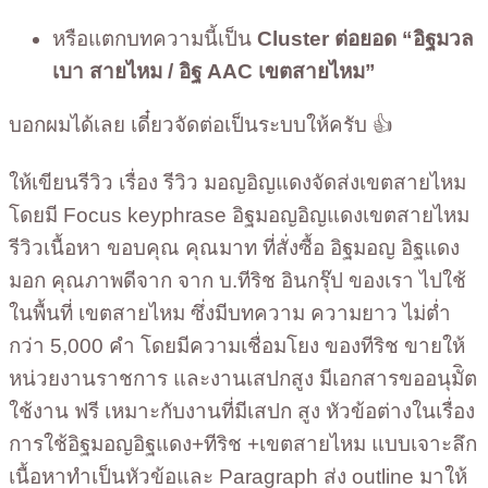
หรือแตกบทความนี้เป็น
Cluster ต่อยอด “อิฐมวล
เบา สายไหม / อิฐ AAC เขตสายไหม”
บอกผมได้เลย เดี๋ยวจัดต่อเป็นระบบให้ครับ 👍
ให้เขียนรีวิว เรื่อง รีวิว มอญอิญแดงจัดส่งเขตสายไหม
โดยมี Focus keyphrase อิฐมอญอิญแดงเขตสายไหม
รีวิวเนื้อหา ขอบคุณ คุณมาท ที่สั่งซื้อ อิฐมอญ อิฐแดง
มอก คุณภาพดีจาก จาก บ.ทีริช อินกรุ๊ป ของเรา ไปใช้
ในพื้นที่ เขตสายไหม ซึ่งมีบทความ ความยาว ไม่ต่ำ
กว่า 5,000 คำ โดยมีความเชื่อมโยง ของทีริช ขายให้
หน่วยงานราชการ และงานเสปกสูง มีเอกสารขออนุมัิต
ใช้งาน ฟรี เหมาะกับงานที่มีเสปก สูง หัวข้อต่างในเรื่อง
การใช้อิฐมอญอิฐแดง+ทีริช +เขตสายไหม แบบเจาะลึก
เนื้อหาทำเป็นหัวข้อและ Paragraph ส่ง outline มาให้