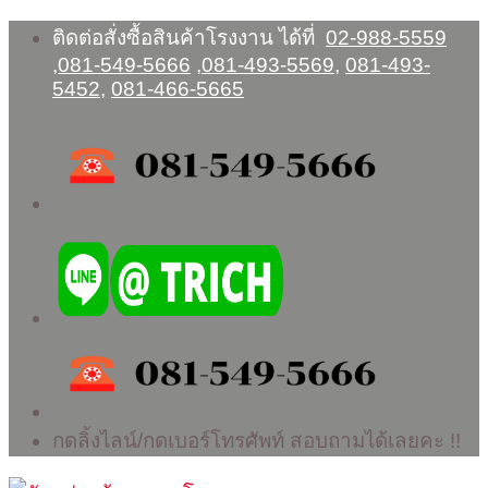
Skip
ติดต่อสั่งซื้อสินค้าโรงงาน ได้ที่
02-988-5559
to
,
081-549-5666
,
081-493-5569
,
081-493-
content
5452
,
081-466-5665
กดลิ้งไลน์/กดเบอร์โทรศัพท์ สอบถามได้เลยคะ !!