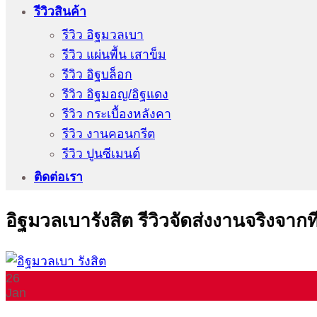
รีวิวสินค้า
รีวิว อิฐมวลเบา
รีวิว แผ่นพื้น เสาข็ม
รีวิว อิฐบล็อก
รีวิว อิฐมอญ/อิฐแดง
รีวิว กระเบื้องหลังคา
รีวิว งานคอนกรีต
รีวิว ปูนซีเมนต์
ติดต่อเรา
อิฐมวลเบารังสิต รีวิวจัดส่งงานจริงจากท
26
Jan