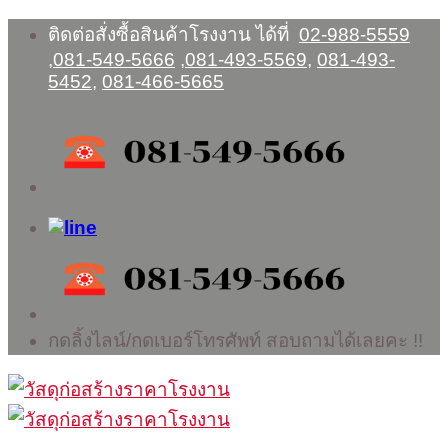
Skip
ติดต่อสั่งซื้อสินค้าโรงงาน ได้ที่
02-988-5559
to
,
081-549-5666
,
081-493-5569
,
081-493-
content
5452
,
081-466-5665
กดลิ้งไลน์/กดเบอร์โทรศัพท์ สอบถามได้เลยคะ !!