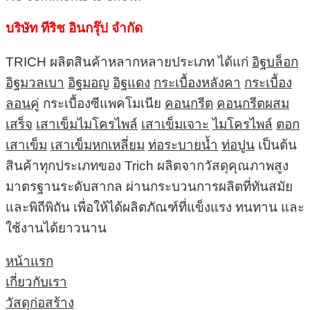
บริษัท ทีริช อินกรุ๊ป จำกัด
TRICH ผลิตสินค้าหลากหลายประเภท ได้แก่
อิฐบล็อก
อิฐมวลเบา
อิฐมอญ
อิฐแดง
กระเบื้องหลังคา
กระเบื้อง
ลอนคู่
กระเบื้องซีแพคโมเนีย
คอนกรีต
คอนกรีตผสม
เสร็จ
เสาเข็มไมโครไพล์
เสาเข็มเจาะ
ไมโครไพล์
ตอก
เสาเข็ม
เสาเข็มหกเหลี่ยม
ท่อระบายน้ำ
ท่อปูน
เป็นต้น
สินค้าทุกประเภทของ Trich ผลิตจากวัสดุคุณภาพสูง
มาตรฐานระดับสากล ผ่านกระบวนการผลิตที่ทันสมัย
และพิถีพิถัน เพื่อให้ได้ผลิตภัณฑ์ที่แข็งแรง ทนทาน และ
ใช้งานได้ยาวนาน
หน้าแรก
เกี่ยวกับเรา
วัสดุก่อสร้าง