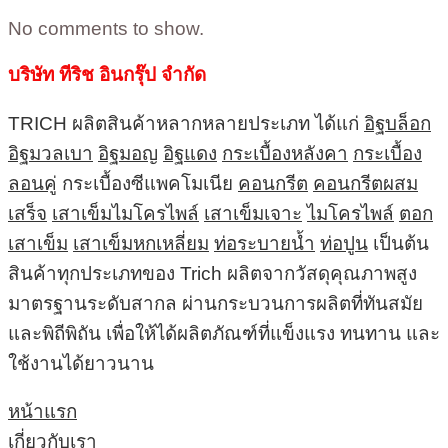
No comments to show.
บริษัท ทีริช อินกรุ๊ป จำกัด
TRICH ผลิตสินค้าหลากหลายประเภท ได้แก่
อิฐบล็อก
อิฐมวลเบา
อิฐมอญ
อิฐแดง
กระเบื้องหลังคา
กระเบื้อง
ลอนคู่
กระเบื้องซีแพคโมเนีย
คอนกรีต
คอนกรีตผสม
เสร็จ
เสาเข็มไมโครไพล์
เสาเข็มเจาะ
ไมโครไพล์
ตอก
เสาเข็ม
เสาเข็มหกเหลี่ยม
ท่อระบายน้ำ
ท่อปูน
เป็นต้น
สินค้าทุกประเภทของ Trich ผลิตจากวัสดุคุณภาพสูง
มาตรฐานระดับสากล ผ่านกระบวนการผลิตที่ทันสมัย
และพิถีพิถัน เพื่อให้ได้ผลิตภัณฑ์ที่แข็งแรง ทนทาน และ
ใช้งานได้ยาวนาน
หน้าแรก
เกี่ยวกับเรา