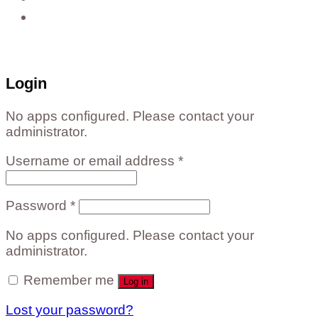
ติดต่อสั่งซื้อสินค้าโรงงาน ได้ที่
02-988-5559
,
081-549-5666
,
081-493-5569
,
081-493-
5452
,
081-466-5665
Login
No apps configured. Please contact your
administrator.
Username or email address
*
Password
*
No apps configured. Please contact your
administrator.
Remember me
Log in
Lost your password?