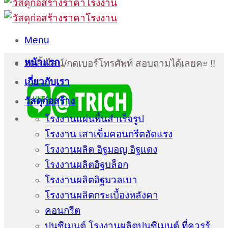
Menu
หน้าแรก
กดลิ้งไลน์/กดเบอร์โทรศัพท์ สอบถามได้เลยคะ !!
เกี่ยวกับเรา
วัสดุก่อสร้าง
โรงงานแผ่นพื้นสำเร็จรูป
โรงงาน เสาเข็มคอนกรีตอัดแรง
โรงงานผลิต อิฐมอญ อิฐแดง
โรงงานผลิตอิฐบล็อก
โรงงานผลิตอิฐมวลเบา
โรงงานผลิตกระเบื้องหลังคา
คอนกรีต
ปูนซีเมนต์ โรงงานผลิตปูนซีเมนต์ ที่ควรรู้