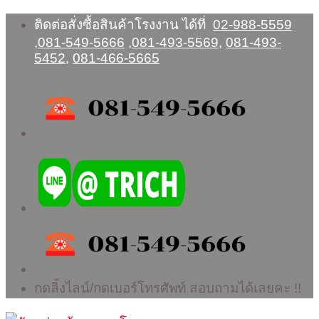
Skip
ติดต่อสั่งซื้อสินค้าโรงงาน ได้ที่
02-988-5559
to
,
081-549-5666
,
081-493-5569
,
081-493-
content
5452
,
081-466-5665
กดลิ้งไลน์/กดเบอร์โทรศัพท์ สอบถามได้เลยคะ !!