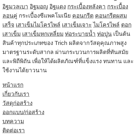
อิฐมวลเบา
อิฐมอญ
อิฐแดง
กระเบื้องหลังคา
กระเบื้อง
ลอนคู่
กระเบื้องซีแพคโมเนีย
คอนกรีต
คอนกรีตผสม
เสร็จ
เสาเข็มไมโครไพล์
เสาเข็มเจาะ
ไมโครไพล์
ตอก
เสาเข็ม
เสาเข็มหกเหลี่ยม
ท่อระบายน้ำ
ท่อปูน
เป็นต้น
สินค้าทุกประเภทของ Trich ผลิตจากวัสดุคุณภาพสูง
มาตรฐานระดับสากล ผ่านกระบวนการผลิตที่ทันสมัย
และพิถีพิถัน เพื่อให้ได้ผลิตภัณฑ์ที่แข็งแรง ทนทาน และ
ใช้งานได้ยาวนาน
หน้าแรก
เกี่ยวกับเรา
วัสดุก่อสร้าง
ออกแบบ/ก่อสร้าง
บทความ
ติดต่อเรา