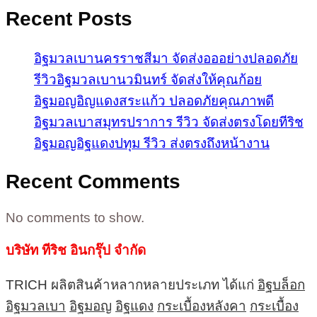
Recent Posts
อิฐมวลเบานครราชสีมา จัดส่งอออย่างปลอดภัย
รีวิวอิฐมวลเบานวมินทร์ จัดส่งให้คุณก้อย
อิฐมอญอิญแดงสระแก้ว ปลอดภัยคุณภาพดี
อิฐมวลเบาสมุทรปราการ รีวิว จัดส่งตรงโดยทีริช
อิฐมอญอิฐแดงปทุม รีวิว ส่งตรงถึงหน้างาน
Recent Comments
No comments to show.
บริษัท ทีริช อินกรุ๊ป จำกัด
TRICH ผลิตสินค้าหลากหลายประเภท ได้แก่
อิฐบล็อก
อิฐมวลเบา
อิฐมอญ
อิฐแดง
กระเบื้องหลังคา
กระเบื้อง