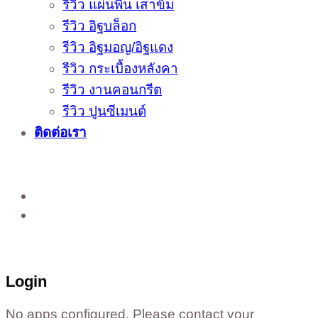
รีวิว แผ่นพื้น เสาข็ม
รีวิว อิฐบล็อก
รีวิว อิฐมอญ/อิฐแดง
รีวิว กระเบื้องหลังคา
รีวิว งานคอนกรีต
รีวิว ปูนซีเมนต์
ติดต่อเรา
ติดต่อสั่งซื้อสินค้าโรงงาน ได้ที่
02-988-5559
,
081-549-5666
,
081-493-5569
,
081-493-
5452
,
081-466-5665
Login
No apps configured. Please contact your