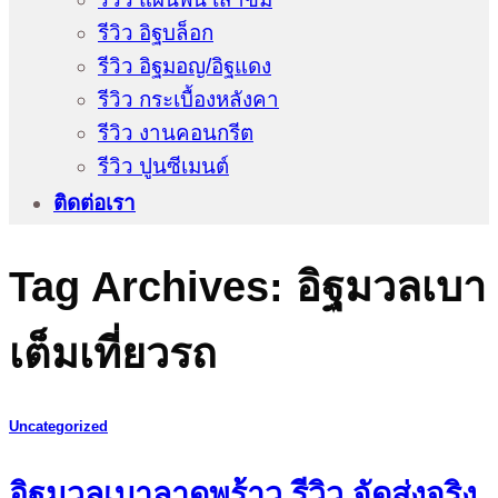
รีวิว อิฐบล็อก
รีวิว อิฐมอญ/อิฐแดง
รีวิว กระเบื้องหลังคา
รีวิว งานคอนกรีต
รีวิว ปูนซีเมนต์
ติดต่อเรา
Tag Archives:
อิฐมวลเบา
เต็มเที่ยวรถ
Uncategorized
อิฐมวลเบาลาดพร้าว รีวิว จัดส่งจริง