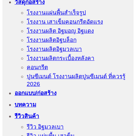
วัสดุก่อสร้าง
โรงงานแผ่นพื้นสำเร็จรูป
โรงงาน เสาเข็มคอนกรีตอัดแรง
โรงงานผลิต อิฐมอญ อิฐแดง
โรงงานผลิตอิฐบล็อก
โรงงานผลิตอิฐมวลเบา
โรงงานผลิตกระเบื้องหลังคา
คอนกรีต
ปูนซีเมนต์ โรงงานผลิตปูนซีเมนต์ ที่ควรรู้
2026
ออกแบบ/ก่อสร้าง
บทความ
รีวิวสินค้า
รีวิว อิฐมวลเบา
รีวิว แผ่นพื้น เสาข็ม