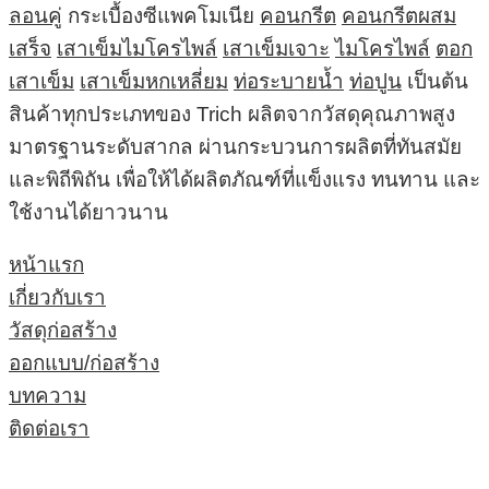
ลอนคู่
กระเบื้องซีแพคโมเนีย
คอนกรีต
คอนกรีตผสม
เสร็จ
เสาเข็มไมโครไพล์
เสาเข็มเจาะ
ไมโครไพล์
ตอก
เสาเข็ม
เสาเข็มหกเหลี่ยม
ท่อระบายน้ำ
ท่อปูน
เป็นต้น
สินค้าทุกประเภทของ Trich ผลิตจากวัสดุคุณภาพสูง
มาตรฐานระดับสากล ผ่านกระบวนการผลิตที่ทันสมัย
และพิถีพิถัน เพื่อให้ได้ผลิตภัณฑ์ที่แข็งแรง ทนทาน และ
ใช้งานได้ยาวนาน
หน้าแรก
เกี่ยวกับเรา
วัสดุก่อสร้าง
ออกแบบ/ก่อสร้าง
บทความ
ติดต่อเรา