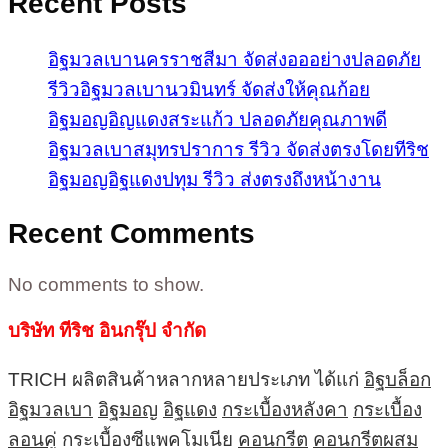
Recent Posts
อิฐมวลเบานครราชสีมา จัดส่งอออย่างปลอดภัย
รีวิวอิฐมวลเบานวมินทร์ จัดส่งให้คุณก้อย
อิฐมอญอิญแดงสระแก้ว ปลอดภัยคุณภาพดี
อิฐมวลเบาสมุทรปราการ รีวิว จัดส่งตรงโดยทีริช
อิฐมอญอิฐแดงปทุม รีวิว ส่งตรงถึงหน้างาน
Recent Comments
No comments to show.
บริษัท ทีริช อินกรุ๊ป จำกัด
TRICH ผลิตสินค้าหลากหลายประเภท ได้แก่
อิฐบล็อก
อิฐมวลเบา
อิฐมอญ
อิฐแดง
กระเบื้องหลังคา
กระเบื้อง
ลอนคู่
กระเบื้องซีแพคโมเนีย
คอนกรีต
คอนกรีตผสม