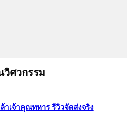
นวิศวกรรม
เจ้าคุณทหาร รีวิวจัดส่งจริง