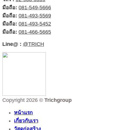
มือถือ:
081-549-5666
มือถือ:
081-493-5569
มือถือ:
081-493-5452
มือถือ:
081-466-5665
Line@ :
@TRICH
Copyright 2026 ©
Trichgroup
หน้าแรก
เกี่ยวกับเรา
วัสดุก่อสร้าง