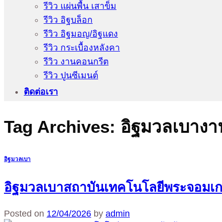
รีวิว แผ่นพื้น เสาข็ม
รีวิว อิฐบล็อก
รีวิว อิฐมอญ/อิฐแดง
รีวิว กระเบื้องหลังคา
รีวิว งานคอนกรีต
รีวิว ปูนซีเมนต์
ติดต่อเรา
Tag Archives:
อิฐมวลเบางา
อิฐมวลเบา
อิฐมวลเบาสถาบันเทคโนโลยีพระจอมเกล้า
Posted on
12/04/2026
by
admin