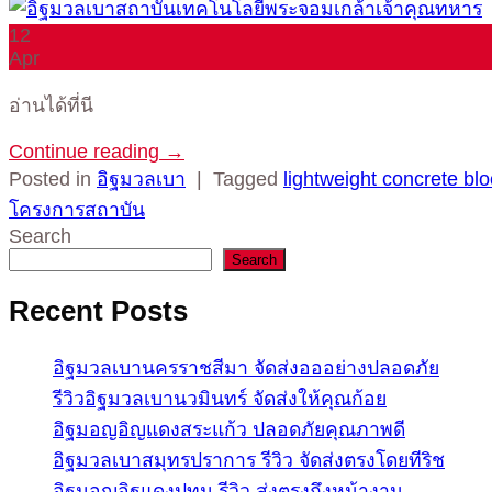
12
Apr
อ่านได้ที่นี
Continue reading
→
Posted in
อิฐมวลเบา
|
Tagged
lightweight concrete bl
โครงการสถาบัน
Search
Search
Recent Posts
อิฐมวลเบานครราชสีมา จัดส่งอออย่างปลอดภัย
รีวิวอิฐมวลเบานวมินทร์ จัดส่งให้คุณก้อย
อิฐมอญอิญแดงสระแก้ว ปลอดภัยคุณภาพดี
อิฐมวลเบาสมุทรปราการ รีวิว จัดส่งตรงโดยทีริช
อิฐมอญอิฐแดงปทุม รีวิว ส่งตรงถึงหน้างาน