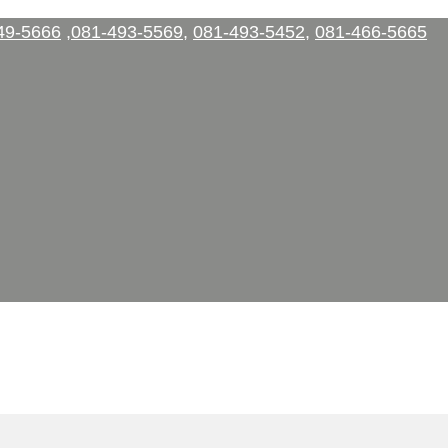
49-5666
,
081-493-5569
,
081-493-5452
,
081-466-5665