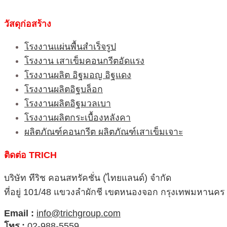
วัสดุก่อสร้าง
โรงงานแผ่นพื้นสำเร็จรูป
โรงงาน เสาเข็มคอนกรีตอัดแรง
โรงงานผลิต อิฐมอญ อิฐแดง
โรงงานผลิตอิฐบล็อก
โรงงานผลิตอิฐมวลเบา
โรงงานผลิตกระเบื้องหลังคา
ผลิตภัณฑ์คอนกรีต ผลิตภัณฑ์เสาเข็มเจาะ
ติดต่อ TRICH
บริษัท ทีริช คอนสทรัคชั่น (ไทยแลนด์) จำกัด
ที่อยู่ 101/48 แขวงลำผักชี เขตหนองจอก กรุงเทพมหานคร
Email :
info@trichgroup.com
โทร :
02-988-5559