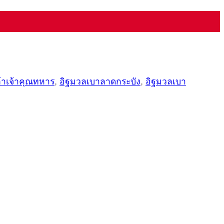
้าเจ้าคุณทหาร
,
อิฐมวลเบาลาดกระบัง
,
อิฐมวลเบา