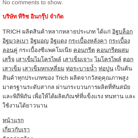
No comments to show.
บริษัท ทีริช อินกรุ๊ป จำกัด
TRICH ผลิตสินค้าหลากหลายประเภท ได้แก่
อิฐบล็อก
อิฐมวลเบา
อิฐมอญ
อิฐแดง
กระเบื้องหลังคา
กระเบื้อง
ลอนคู่
กระเบื้องซีแพคโมเนีย
คอนกรีต
คอนกรีตผสม
เสร็จ
เสาเข็มไมโครไพล์
เสาเข็มเจาะ
ไมโครไพล์
ตอก
เสาเข็ม
เสาเข็มหกเหลี่ยม
ท่อระบายน้ำ
ท่อปูน
เป็นต้น
สินค้าทุกประเภทของ Trich ผลิตจากวัสดุคุณภาพสูง
มาตรฐานระดับสากล ผ่านกระบวนการผลิตที่ทันสมัย
และพิถีพิถัน เพื่อให้ได้ผลิตภัณฑ์ที่แข็งแรง ทนทาน และ
ใช้งานได้ยาวนาน
หน้าแรก
เกี่ยวกับเรา