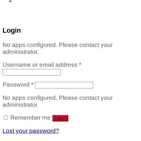
ติดต่อสั่งซื้อสินค้าโรงงาน ได้ที่
02-988-5559
,
081-549-5666
,
081-493-5569
,
081-493-
5452
,
081-466-5665
Login
No apps configured. Please contact your
administrator.
Username or email address
*
Password
*
No apps configured. Please contact your
administrator.
Remember me
Log in
Lost your password?