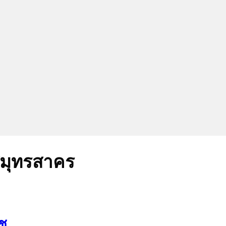
งสมุทรสาคร
ิช