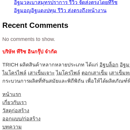
อิฐมวลเบาสมุทรปราการ รีวิว จัดส่งตรงโดยทีริช
อิฐมอญอิฐแดงปทุม รีวิว ส่งตรงถึงหน้างาน
Recent Comments
No comments to show.
บริษัท ทีริช อินกรุ๊ป จำกัด
TRICH ผลิตสินค้าหลากหลายประเภท ได้แก่
อิฐบล็อก
อิฐ
ไมโครไพล์
เสาเข็มเจาะ
ไมโครไพล์
ตอกเสาเข็ม
เสาเข็มห
กระบวนการผลิตที่ทันสมัยและพิถีพิถัน เพื่อให้ได้ผลิตภัณ
หน้าแรก
เกี่ยวกับเรา
วัสดุก่อสร้าง
ออกแบบ/ก่อสร้าง
บทความ