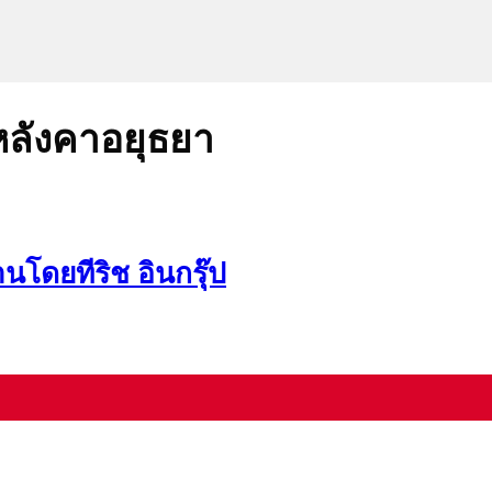
งหลังคาอยุธยา
านโดยทีริช อินกรุ๊ป