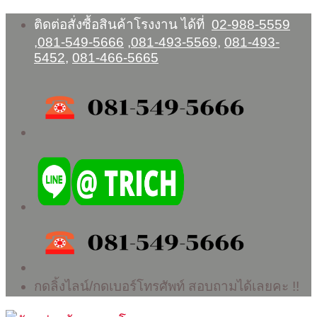
Skip
ติดต่อสั่งซื้อสินค้าโรงงาน ได้ที่
02-988-5559
to
,
081-549-5666
,
081-493-5569
,
081-493-
content
5452
,
081-466-5665
กดลิ้งไลน์/กดเบอร์โทรศัพท์ สอบถามได้เลยคะ !!