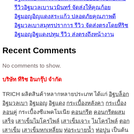
รีวิวอิฐมวลเบานวมินทร์ จัดส่งให้คุณก้อย
อิฐมอญอิญแดงสระแก้ว ปลอดภัยคุณภาพดี
อิฐมวลเบาสมุทรปราการ รีวิว จัดส่งตรงโดยทีริช
อิฐมอญอิฐแดงปทุม รีวิว ส่งตรงถึงหน้างาน
Recent Comments
No comments to show.
บริษัท ทีริช อินกรุ๊ป จำกัด
TRICH ผลิตสินค้าหลากหลายประเภท ได้แก่
อิฐบล็อก
อิฐมวลเบา
อิฐมอญ
อิฐแดง
กระเบื้องหลังคา
กระเบื้อง
ลอนคู่
กระเบื้องซีแพคโมเนีย
คอนกรีต
คอนกรีตผสม
เสร็จ
เสาเข็มไมโครไพล์
เสาเข็มเจาะ
ไมโครไพล์
ตอก
เสาเข็ม
เสาเข็มหกเหลี่ยม
ท่อระบายน้ำ
ท่อปูน
เป็นต้น