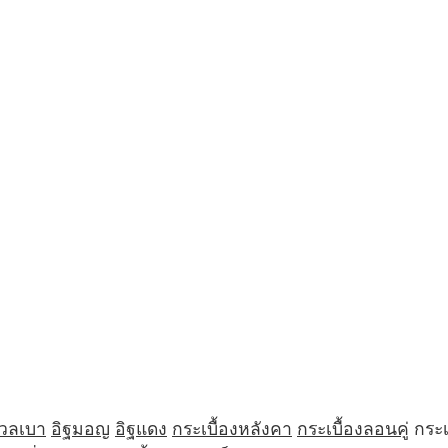
มวลเบา
อิฐมอญ
อิฐแดง
กระเบื้องหลังคา
กระเบื้องลอนคู่
กระเ